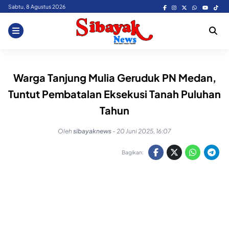
Skip
Sabtu, 8 Agustus 2026
to
content
Warga Tanjung Mulia Geruduk PN Medan,
Tuntut Pembatalan Eksekusi Tanah Puluhan
Tahun
Oleh
sibayaknews
-
20 Juni 2025, 16:07
Bagikan: