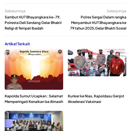
Sebelumnya
Selanjutnya
Sambut HUT Bhayangkara ke-79,
Polres Sergai Dalam rangka
Polresta Deli Serdang Gelar Bhakti
Menyambut HUT Bhayangkara ke
Religi di Tempat Ibadah
79 tahun 2025,Gelar Bhakti Sosial
Artikel Terkait
Kapolda Sumut Ucapkan : Selamat
Kunker ke Nias, Kapoldasu Genjot
Memperingati Kenaikan Isa Almasih
Akselerasi Vaksinasi