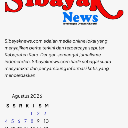
Sibayaknews.com adalah media online lokal yang
menyajikan berita terkini dan terpercaya seputar
Kabupaten Karo. Dengan semangat jurnalisme
independen, Sibayaknews.com hadir sebagai suara
masyarakat dan penyambung informasi kritis yang
mencerdaskan.
Agustus 2026
S
S
R
K
J
S
M
1
2
3
4
5
6
7
8
9
10