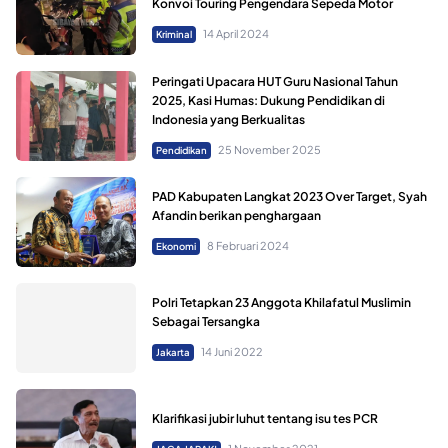
Konvoi Touring Pengendara Sepeda Motor
14 April 2024
Kriminal
Peringati Upacara HUT Guru Nasional Tahun
2025, Kasi Humas: Dukung Pendidikan di
Indonesia yang Berkualitas
25 November 2025
Pendidikan
PAD Kabupaten Langkat 2023 Over Target, Syah
Afandin berikan penghargaan
8 Februari 2024
Ekonomi
Polri Tetapkan 23 Anggota Khilafatul Muslimin
Sebagai Tersangka
14 Juni 2022
Jakarta
Klarifikasi jubir luhut tentang isu tes PCR