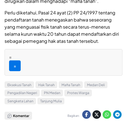
dirugikan dalam menghadapi “mafia tanah”.
Perlu diketahui, Pasal 24 ayat (2) PP 24/1997 tentang
pendaftaran tanah menegaskan bahwa seseorang
yang menguasai fisik tanah secara terus-menerus
selama kurun waktu 20 tahun dapat mendaftarkan diri
sebagai pemegang hak atas tanah tersebut.
=
=
Eksekusi Tanah
Hak Tanah
Mafia Tanah
Medan Deli
Pengadilan Negeri
PN Medan
Protes Warga
Sengketa Lahan
Tanjung Mulia
Komentar
Bagikan: