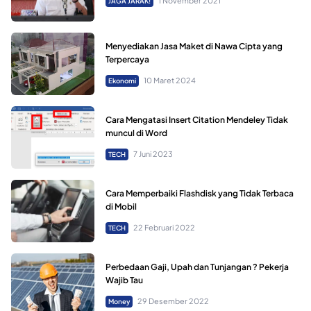
1 November 2021
JAGA JARAK!
Menyediakan Jasa Maket di Nawa Cipta yang
Terpercaya
10 Maret 2024
Ekonomi
Cara Mengatasi Insert Citation Mendeley Tidak
muncul di Word
7 Juni 2023
TECH
Cara Memperbaiki Flashdisk yang Tidak Terbaca
di Mobil
22 Februari 2022
TECH
Perbedaan Gaji, Upah dan Tunjangan ? Pekerja
Wajib Tau
29 Desember 2022
Money