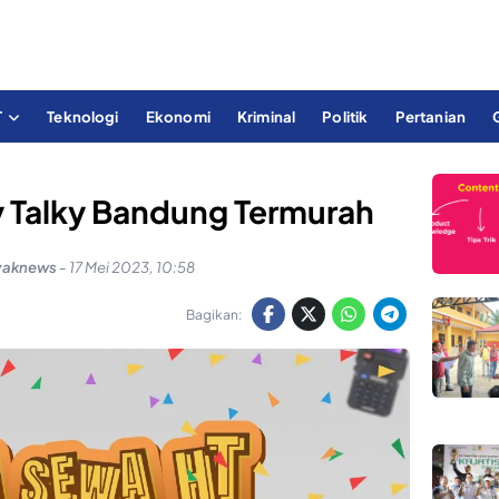
T
Teknologi
Ekonomi
Kriminal
Politik
Pertanian
 Talky Bandung Termurah
yaknews
-
17 Mei 2023, 10:58
Bagikan: