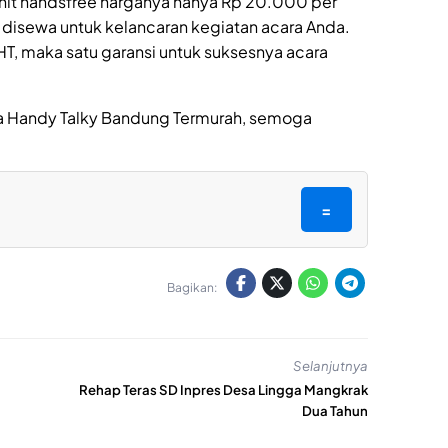
nit handsfree harganya hanya Rp 20.000 per
p disewa untuk kelancaran kegiatan acara Anda.
T, maka satu garansi untuk suksesnya acara
wa Handy Talky Bandung Termurah, semoga
=
Bagikan:
Selanjutnya
Rehap Teras SD Inpres Desa Lingga Mangkrak
Dua Tahun