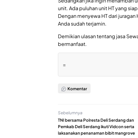
Sedangkan jika ingin menambah u
unit. Ada puluhan unit HT yang sia
Dengan menyewa HT dari juragan H
Anda sudah terjamin.
Demikian ulasan tentang jasa Se
bermanfaat.
=
Komentar
Sebelumnya
TNI bersama Polresta Deli Serdang dan
Pemkab Deli Serdang ikuti Vidcon serta
laksanakan penanaman bibit mangrove