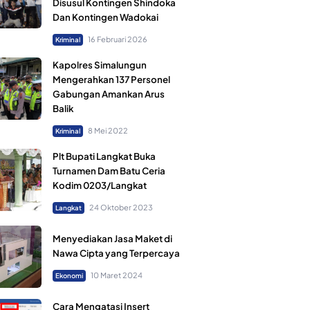
Disusul Kontingen Shindoka
Dan Kontingen Wadokai
16 Februari 2026
Kriminal
Kapolres Simalungun
Mengerahkan 137 Personel
Gabungan Amankan Arus
Balik
8 Mei 2022
Kriminal
Plt Bupati Langkat Buka
Turnamen Dam Batu Ceria
Kodim 0203/Langkat
24 Oktober 2023
Langkat
Menyediakan Jasa Maket di
Nawa Cipta yang Terpercaya
10 Maret 2024
Ekonomi
Cara Mengatasi Insert