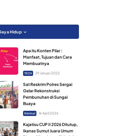
Gaya Hidup
Apa itu Konten Pilar :
Manfaat, Tujuan dan Cara
Membuatnya
29 Januari 2022
TECH
Sat Reskrim Polres Sergai
Gelar Rekonstruksi
Pembunuhan di Sungai
Buaya
16 April 2026
Kriminal
Kajatisu CUP II 2026 Ditutup,
Ikanas Sumut Juara Umum