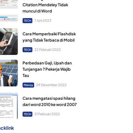
Citation Mendeley Tidak
muncul di Word
7 Juni 2023
TECH
Cara Memperbaiki Flashdisk
yang Tidak Terbaca di Mobil
22 Februari 2022
TECH
Perbedaan Gaji, Upah dan
Tunjangan ? Pekerja Wajib
Tau
29 Desember 2022
Money
Cara mengatasi spasi hilang
dari word 2010 ke word 2007
21 Februari 2022
TECH
cklink