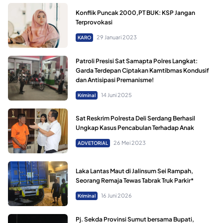
Konflik Puncak 2000,PT BUK: KSP Jangan
Terprovokasi
29 Januari 2023
KARO
Patroli Presisi Sat Samapta Polres Langkat:
Garda Terdepan Ciptakan Kamtibmas Kondusif
dan Antisipasi Premanisme!
14 Juni 2025
Kriminal
Sat Reskrim Polresta Deli Serdang Berhasil
Ungkap Kasus Pencabulan Terhadap Anak
26 Mei 2023
ADVETORIAL
Laka Lantas Maut di Jalinsum Sei Rampah,
Seorang Remaja Tewas Tabrak Truk Parkir*
16 Juni 2026
Kriminal
Pj. Sekda Provinsi Sumut bersama Bupati,