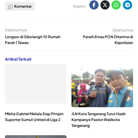
Komentar
Bagikan:
Sebelumnya
Selanjutnya
Longsor di Sibolangit 10 Rumah
Peraih Emas PON Diterima di
Parah 1 Tewas
Kepolisian
Artikel Terkait
Mikha Gabriel Meliala Siap Pimpin
JLN Kota Tangerang Turut Hadir
Suporter Sumut United di Liga 2
Kampanye Paslon Walikota
Tangerang