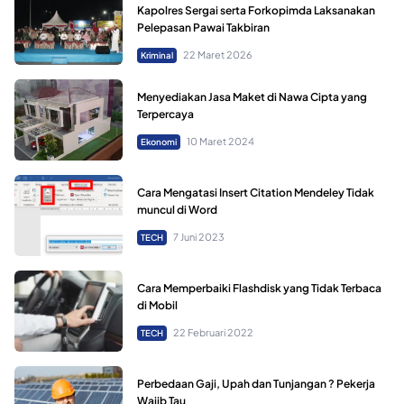
Kapolres Sergai serta Forkopimda Laksanakan
Pelepasan Pawai Takbiran
22 Maret 2026
Kriminal
Menyediakan Jasa Maket di Nawa Cipta yang
Terpercaya
10 Maret 2024
Ekonomi
Cara Mengatasi Insert Citation Mendeley Tidak
muncul di Word
7 Juni 2023
TECH
Cara Memperbaiki Flashdisk yang Tidak Terbaca
di Mobil
22 Februari 2022
TECH
Perbedaan Gaji, Upah dan Tunjangan ? Pekerja
Wajib Tau