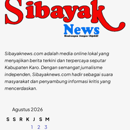
Sibayaknews.com adalah media online lokal yang
menyajikan berita terkini dan terpercaya seputar
Kabupaten Karo. Dengan semangat jurnalisme
independen, Sibayaknews.com hadir sebagai suara
masyarakat dan penyambung informasi kritis yang
mencerdaskan.
Agustus 2026
S
S
R
K
J
S
M
1
2
3