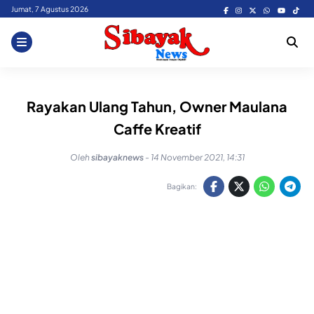
Skip
Jumat, 7 Agustus 2026
to
content
Rayakan Ulang Tahun, Owner Maulana
Caffe Kreatif
Oleh
sibayaknews
-
14 November 2021, 14:31
Bagikan: