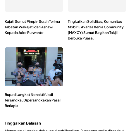
Kajati Sumut Pimpin Serah Terima
Tingkatkan Soliditas, Komunitas
Jabatan Wakajati dari Asnawi
Mobil’E Avanza Xenia Community
Kepada Joko Purwanto
(MAXCY) Sumut Bagikan Takjil
Berbuka Puasa.
Bupati Langkat Nonaktif Jadi
Tersangka, Dipersangkakan Pasal
Berlapis
Tinggalkan Balasan
Alamat email Anda tidak akan dipublikasikan.
Ruas yang wajib ditandai
*