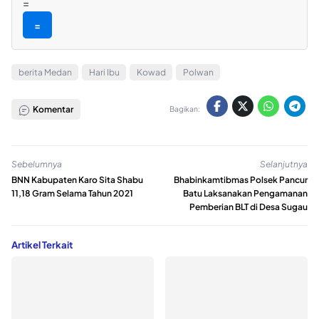
=
=
berita Medan
Hari Ibu
Kowad
Polwan
Komentar
Bagikan:
Sebelumnya
Selanjutnya
BNN Kabupaten Karo Sita Shabu
Bhabinkamtibmas Polsek Pancur
11,18 Gram Selama Tahun 2021
Batu Laksanakan Pengamanan
Pemberian BLT di Desa Sugau
Artikel Terkait