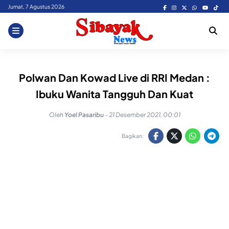
Skip
Jumat, 7 Agustus 2026
to
content
Polwan Dan Kowad Live di RRI Medan :
Ibuku Wanita Tangguh Dan Kuat
Oleh
Yoel Pasaribu
-
21 Desember 2021, 00:01
Bagikan: