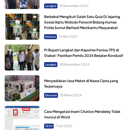
15 November 2024
Langkat
Berbekal Mengikuti Salah Satu Quiz Di Jejaring
Sosial Aiptu Widodo Personil Bidang Humas
Polda Sumut Berhasil Membantu Masyarakat
10 Mei 2024
Kriminal
PJ Bupati Langkat dan Kapolres Pantau TPS di
Stabat: Pastikan Pemilu 2024 Berjalan Kondusif
28 November 2024
Langkat
Menyediakan Jasa Maket di Nawa Cipta yang
Terpercaya
10 Maret 2024
Ekonomi
Cara Mengatasi Insert Citation Mendeley Tidak
muncul di Word
7 Juni 2023
TECH