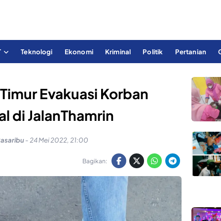
T
Teknologi
Ekonomi
Kriminal
Politik
Pertanian
Timur Evakuasi Korban
l di JalanThamrin
Pasaribu
-
24 Mei 2022, 21:00
Bagikan: