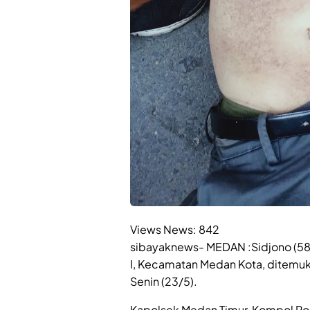
Views News:
842
sibayaknews- MEDAN :Sidjono (58)
I, Kecamatan Medan Kota, ditemuka
Senin (23/5).
Kapolsek Medan Timur, Kompol R