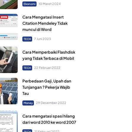
10 Maret 2024
Ekonomi
Cara Mengatasi Insert
Citation Mendeley Tidak
muncul di Word
7 Juni 2023
TECH
Cara Memperbaiki Flashdisk
yang Tidak Terbaca di Mobil
22 Februari 2022
TECH
Perbedaan Gaji, Upah dan
Tunjangan ? Pekerja Wajib
Tau
29 Desember 2022
Money
Cara mengatasi spasi hilang
dari word 2010 ke word 2007
21 Februari 2022
TECH