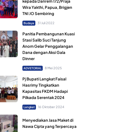
kepada Danrem 172/Praja
Wira Yakthi, Papua, Brigjen
TNI JO Sembiring
31 Juli 2022
Budaya
Panitia Pembangunan Kuasi
Stasi Salib Suci Tanjung
Anom Gelar Penggalangan
Dana dengan Aksi Gala
Dinner
8 Mei 2025
ADVETORIAL
Pj Bupati Langkat Faisal
Hasrimy Tingkatkan
Kapasitas FKDM Hadapi
Pilkada Serentak 2024
16 Oktober 2024
Langkat
Menyediakan Jasa Maket di
Nawa Cipta yang Terpercaya