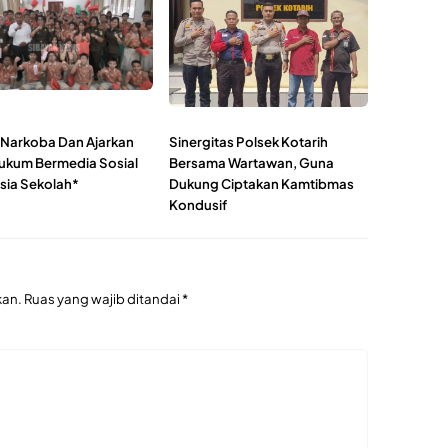
Narkoba Dan Ajarkan
Sinergitas Polsek Kotarih
Hukum Bermedia Sosial
Bersama Wartawan, Guna
sia Sekolah*
Dukung Ciptakan Kamtibmas
Kondusif
kan.
Ruas yang wajib ditandai
*