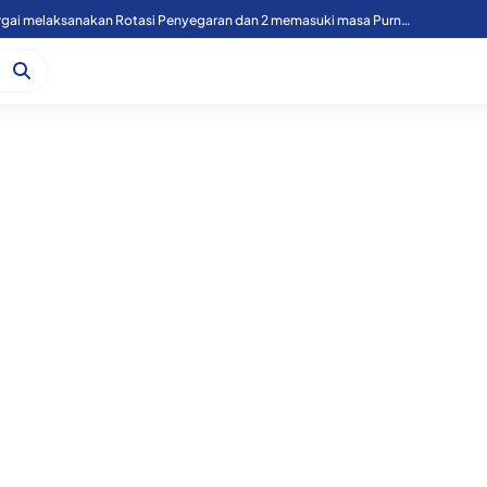
49 Personil Polres Sergai melaksanakan Rotasi Penyegaran dan 2 memasuki masa Purnawirawan