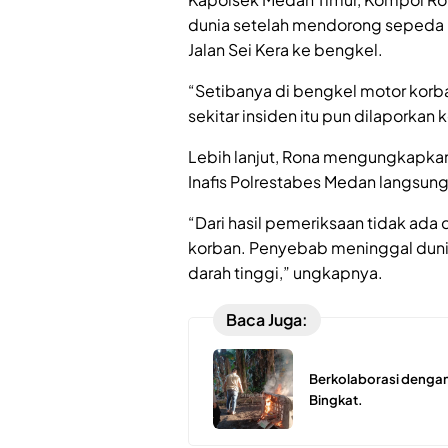
dunia setelah mendorong sepeda m
Jalan Sei Kera ke bengkel.
“Setibanya di bengkel motor kor
sekitar insiden itu pun dilaporkan
Lebih lanjut, Rona mengungkapka
Inafis Polrestabes Medan langsun
“Dari hasil pemeriksaan tidak ada
korban. Penyebab meninggal dunia
darah tinggi,” ungkapnya.
Baca Juga:
Berkolaborasi dengan
Bingkat.