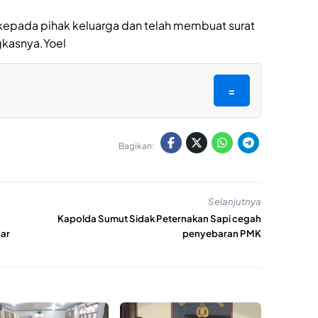
 kepada pihak keluarga dan telah membuat surat
gkasnya.Yoel
=
Bagikan:
Selanjutnya
Kapolda Sumut Sidak Peternakan Sapi cegah
ar
penyebaran PMK