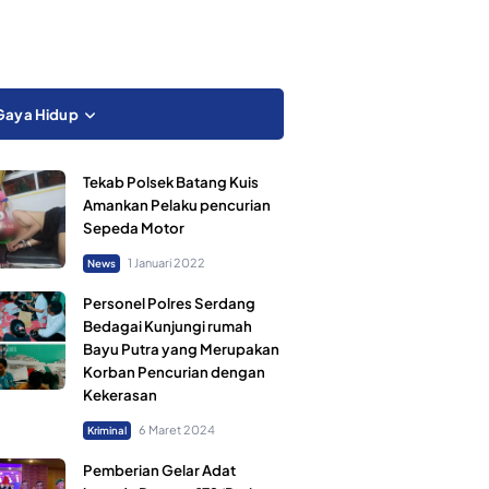
Gaya Hidup
Tekab Polsek Batang Kuis
Amankan Pelaku pencurian
Sepeda Motor
1 Januari 2022
News
Personel Polres Serdang
Bedagai Kunjungi rumah
Bayu Putra yang Merupakan
Korban Pencurian dengan
Kekerasan
6 Maret 2024
Kriminal
Pemberian Gelar Adat