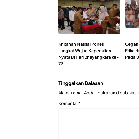
Khitanan Massal Polres
Cegah 
Langkat Wujud Kepedulian
Etika 
Nyata Di Hari Bhayangkara ke-
Pada U
79
Tinggalkan Balasan
Alamat email Anda tidak akan dipublikasi
Komentar
*