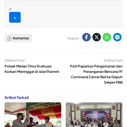
=
=
Komentar
Bagikan:
Sebelumnya
Selanjutnya
Polsek Medan Timur Evakuasi
Polri Paparkan Pengamanan dan
Korban Meninggal di JalanThamrin
Penanganan Bencana 91
Command Center Bali ke Deputi
Sekjen PBB
Artikel Terkait