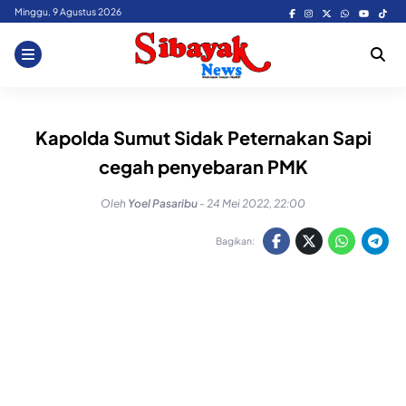
Skip
Minggu, 9 Agustus 2026
to
content
Kapolda Sumut Sidak Peternakan Sapi
cegah penyebaran PMK
Oleh
Yoel Pasaribu
-
24 Mei 2022, 22:00
Bagikan: