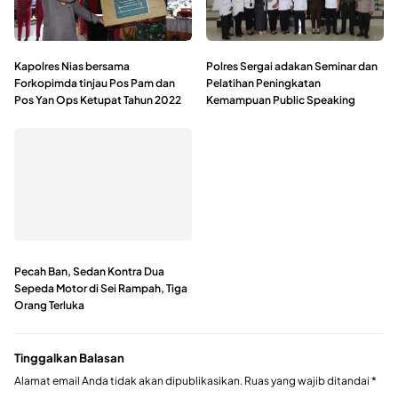
Kapolres Nias bersama
Polres Sergai adakan Seminar dan
Forkopimda tinjau Pos Pam dan
Pelatihan Peningkatan
Pos Yan Ops Ketupat Tahun 2022
Kemampuan Public Speaking
Pecah Ban, Sedan Kontra Dua
Sepeda Motor di Sei Rampah, Tiga
Orang Terluka
Tinggalkan Balasan
Alamat email Anda tidak akan dipublikasikan.
Ruas yang wajib ditandai
*