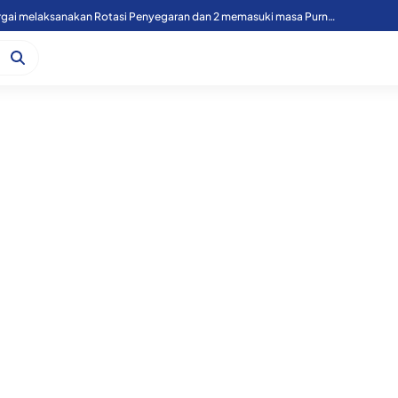
49 Personil Polres Sergai melaksanakan Rotasi Penyegaran dan 2 memasuki masa Purnawirawan