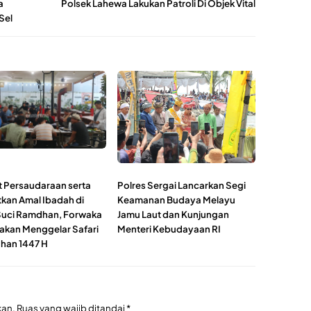
a
Polsek Lahewa Lakukan Patroli Di Objek Vital
Sel
t Persaudaraan serta
Polres Sergai Lancarkan Segi
tkan Amal Ibadah di
Keamanan Budaya Melayu
Suci Ramdhan, Forwaka
Jamu Laut dan Kunjungan
akan Menggelar Safari
Menteri Kebudayaan RI
han 1447 H
kan.
Ruas yang wajib ditandai
*