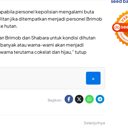
seed ba
apabila personel kepolisian mengalami buta
itan jika ditempatkan menjadi personel Brimob
e hutan.
an Brimob dan Shabara untuk kondisi dihutan
 banyak atau warna-warni akan menjadi
rna terutama cokelat dan hijau,” tutup
=
Bagikan:
Selanjutnya