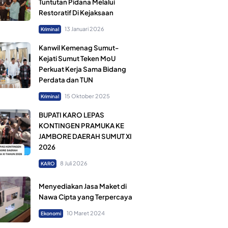
Tuntutan Pidana Melalui
Restoratif Di Kejaksaan
13 Januari 2026
Kriminal
Kanwil Kemenag Sumut-
Kejati Sumut Teken MoU
Perkuat Kerja Sama Bidang
Perdata dan TUN
15 Oktober 2025
Kriminal
BUPATI KARO LEPAS
KONTINGEN PRAMUKA KE
JAMBORE DAERAH SUMUT XI
2026
8 Juli 2026
KARO
Menyediakan Jasa Maket di
Nawa Cipta yang Terpercaya
10 Maret 2024
Ekonomi