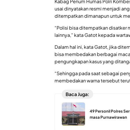
Kabag Penum Humas Polri Kombes 
usai dinyatakan resmi menjadi angg
ditempatkan dimanapun untuk men
“Polisi bisa ditempatkan disatker 
lainnya,” kata Gatot kepada wartaw
Dalam hal ini, kata Gatot, jika dit
bisa membedakan berbagai macam w
pengungkapan kasus yang ditanga
“Sehingga pada saat sebagai penyi
membedakan warna tersebut terutam
Baca Juga:
49 Personil Polres S
masa Purnawirawan