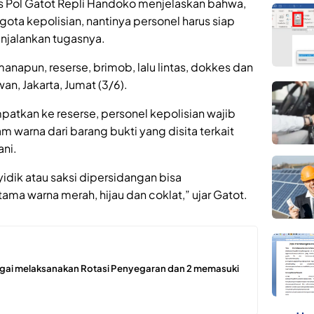
Pol Gatot Repli Handoko menjelaskan bahwa,
ota kepolisian, nantinya personel harus siap
jalankan tugasnya.
manapun, reserse, brimob, lalu lintas, dokkes dan
an, Jakarta, Jumat (3/6).
empatkan ke reserse, personel kepolisian wajib
arna dari barang bukti yang disita terkait
ni.
dik atau saksi dipersidangan bisa
a warna merah, hijau dan coklat,” ujar Gatot.
ergai melaksanakan Rotasi Penyegaran dan 2 memasuki