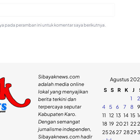
ya pada peramban ini untuk komentar saya berikutnya.
Sibayaknews.com
Agustus 20
adalah media online
S
S
R
K
J
lokal yang menyajikan
1
berita terkini dan
terpercaya seputar
4
5
6
7
8
Kabupaten Karo.
11
12
13
14
15
1
Dengan semangat
18
19
20
21
22
jurnalisme independen,
25
26
27
28
29
Sibayaknews.com hadir