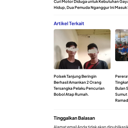
Curi Motor Diduga untuk Kebutuhan Gay
Hidup, Dua Pemuda Nganggur Ini Masuk 
Artikel Terkait
Polsek Tanjung Beringin
Perera
Berhasil Amankan 2 Orang
Tingka
Tersangka Pelaku Pencurian
Bulan 
Bobol Atap Rumah.
Sumut 
Ramad
Tinggalkan Balasan
Alamat email Anda tidak akan dipublikasi