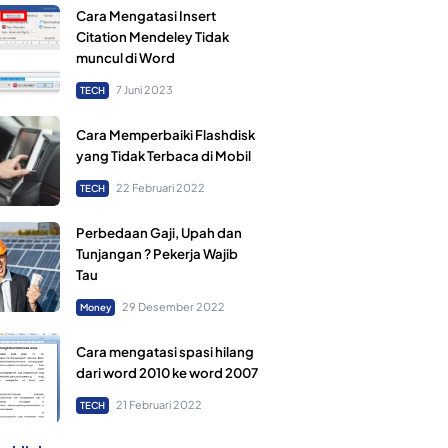
Cara Mengatasi Insert
Citation Mendeley Tidak
muncul di Word
7 Juni 2023
TECH
Cara Memperbaiki Flashdisk
yang Tidak Terbaca di Mobil
22 Februari 2022
TECH
Perbedaan Gaji, Upah dan
Tunjangan ? Pekerja Wajib
Tau
29 Desember 2022
Money
Cara mengatasi spasi hilang
dari word 2010 ke word 2007
21 Februari 2022
TECH