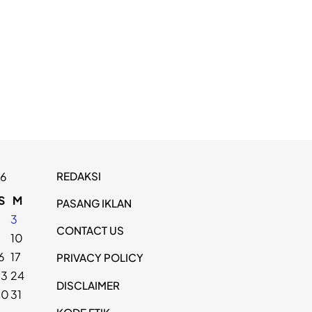
REDAKSI
26
S
M
PASANG IKLAN
2
3
CONTACT US
9
10
6
17
PRIVACY POLICY
23
24
DISCLAIMER
30
31