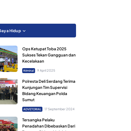
Gaya Hidup
Ops Ketupat Toba 2025
Sukses Tekan Gangguan dan
Kecelakaan
9 April 2025
Kriminal
Polresta Deli Serdang Terima
Kunjungan Tim Supervisi
Bidang Keuangan Polda
Sumut
17 September 2024
ADVETORIAL
Tersangka Pelaku
Penadahan Dibebaskan Dari