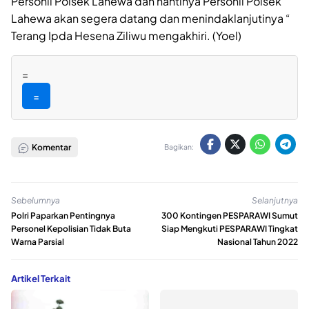
Personil Polsek Lahewa dan nantinya Personil Polsek
Lahewa akan segera datang dan menindaklanjutinya “
Terang Ipda Hesena Ziliwu mengakhiri. (Yoel)
=
=
Komentar
Bagikan:
Sebelumnya
Selanjutnya
Polri Paparkan Pentingnya
300 Kontingen PESPARAWI Sumut
Personel Kepolisian Tidak Buta
Siap Mengkuti PESPARAWI Tingkat
Warna Parsial
Nasional Tahun 2022
Artikel Terkait