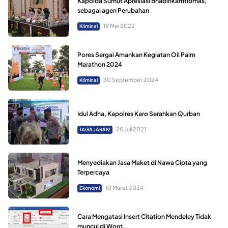
Kapolda Sumut Apresiasi Bhabinkamtibmas,
sebagai agen Perubahan
19 Mei 2022
Kriminal
Pores Sergai Amankan Kegiatan Oil Palm
Marathon 2024
30 September 2024
Kriminal
Idul Adha, Kapolres Karo Serahkan Qurban
20 Juli 2021
JAGA JARAK!
Menyediakan Jasa Maket di Nawa Cipta yang
Terpercaya
10 Maret 2024
Ekonomi
Cara Mengatasi Insert Citation Mendeley Tidak
muncul di Word