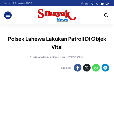
Skip
Jumat, 7 Agustus 2026
to
content
Polsek Lahewa Lakukan Patroli Di Objek
Vital
Oleh
Yoel Pasaribu
-
3 Juni 2022, 18:27
Bagikan: