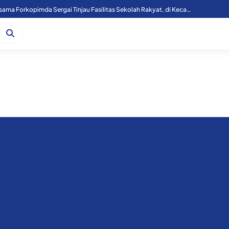
Kapoolres Sergai Bersama Forkopimda Sergai Tinjau Fasilitas Sekolah Rakyat, di Kecamatan Firdaus.