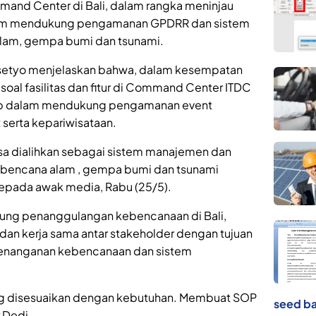
d Center di Bali, dalam rangka meninjau
a dalm mendukung pengamanan GPDRR dan sistem
lam, gempa bumi dan tsunami.
rasetyo menjelaskan bahwa, dalam kesempatan
soal fasilitas dan fitur di Command Center ITDC
kap dalam mendukung pengamanan event
 serta kepariwisataan.
sa dialihkan sebagai sistem manajemen dan
 bencana alam , gempa bumi dan tsunami
i kepada awak media, Rabu (25/5).
ng penanggulangan kebencanaan di Bali,
dan kerja sama antar stakeholder dengan tujuan
nanganan kebencanaan dan sistem
ng disesuaikan dengan kebutuhan. Membuat SOP
seed ba
 Dedi.