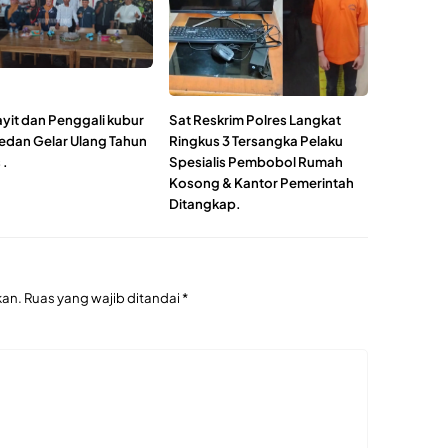
ayit dan Penggali kubur
Sat Reskrim Polres Langkat
edan Gelar Ulang Tahun
Ringkus 3 Tersangka Pelaku
 .
Spesialis Pembobol Rumah
Kosong & Kantor Pemerintah
Ditangkap.
kan.
Ruas yang wajib ditandai
*