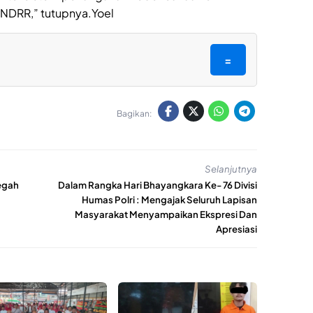
UNDRR,” tutupnya.Yoel
=
Bagikan:
Selanjutnya
egah
Dalam Rangka Hari Bhayangkara Ke- 76 Divisi
Humas Polri : Mengajak Seluruh Lapisan
Masyarakat Menyampaikan Ekspresi Dan
Apresiasi