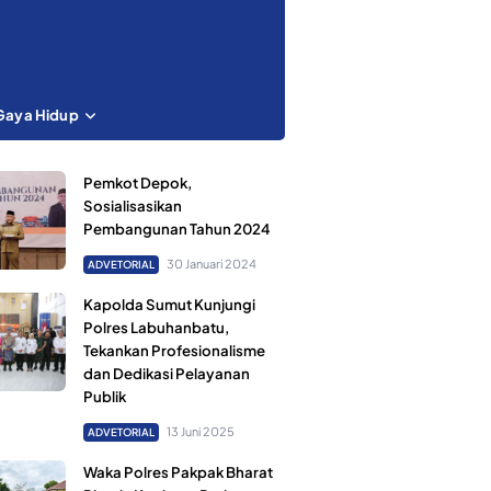
Gaya Hidup
Pemkot Depok,
Sosialisasikan
Pembangunan Tahun 2024
30 Januari 2024
ADVETORIAL
Kapolda Sumut Kunjungi
Polres Labuhanbatu,
Tekankan Profesionalisme
dan Dedikasi Pelayanan
Publik
13 Juni 2025
ADVETORIAL
Waka Polres Pakpak Bharat