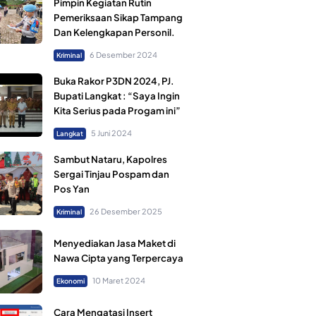
Pimpin Kegiatan Rutin
Pemeriksaan Sikap Tampang
Dan Kelengkapan Personil.
6 Desember 2024
Kriminal
Buka Rakor P3DN 2024, PJ.
Bupati Langkat : “Saya Ingin
Kita Serius pada Progam ini”
5 Juni 2024
Langkat
Sambut Nataru, Kapolres
Sergai Tinjau Pospam dan
Pos Yan
26 Desember 2025
Kriminal
Menyediakan Jasa Maket di
Nawa Cipta yang Terpercaya
10 Maret 2024
Ekonomi
Cara Mengatasi Insert