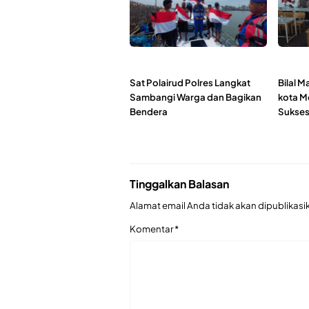
Sat Polairud Polres Langkat
Bilal M
Sambangi Warga dan Bagikan
kota M
Bendera
Sukses
Tinggalkan Balasan
Alamat email Anda tidak akan dipublikasi
Komentar
*