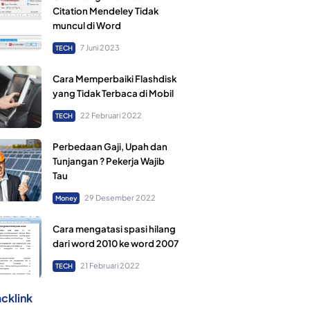
Citation Mendeley Tidak
muncul di Word
7 Juni 2023
TECH
Cara Memperbaiki Flashdisk
yang Tidak Terbaca di Mobil
22 Februari 2022
TECH
Perbedaan Gaji, Upah dan
Tunjangan ? Pekerja Wajib
Tau
29 Desember 2022
Money
Cara mengatasi spasi hilang
dari word 2010 ke word 2007
21 Februari 2022
TECH
cklink