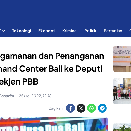
T
Teknologi
Ekonomi
Kriminal
Politik
Pertanian
engamanan dan Penanganan
nd Center Bali ke Deputi
ekjen PBB
Pasaribu
-
25 Mei 2022, 12:18
Bagikan: