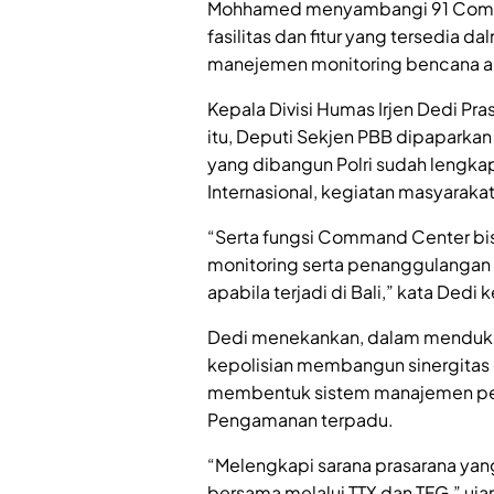
Mohhamed menyambangi 91 Comman
fasilitas dan fitur yang tersedi
manejemen monitoring bencana a
Kepala Divisi Humas Irjen Dedi P
itu, Deputi Sekjen PBB dipaparkan 
yang dibangun Polri sudah leng
Internasional, kegiatan masyarakat
“Serta fungsi Command Center bi
monitoring serta penanggulangan
apabila terjadi di Bali,” kata Ded
Dedi menekankan, dalam menduku
kepolisian membangun sinergitas 
membentuk sistem manajemen pe
Pengamanan terpadu.
“Melengkapi sarana prasarana ya
bersama melalui TTX dan TFG,” ujar