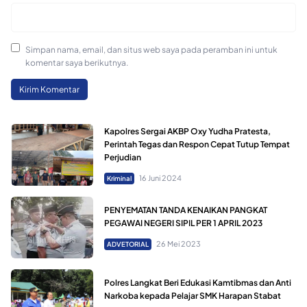
Simpan nama, email, dan situs web saya pada peramban ini untuk
komentar saya berikutnya.
Kapolres Sergai AKBP Oxy Yudha Pratesta,
Perintah Tegas dan Respon Cepat Tutup Tempat
Perjudian
16 Juni 2024
Kriminal
PENYEMATAN TANDA KENAIKAN PANGKAT
PEGAWAI NEGERI SIPIL PER 1 APRIL 2023
26 Mei 2023
ADVETORIAL
Polres Langkat Beri Edukasi Kamtibmas dan Anti
Narkoba kepada Pelajar SMK Harapan Stabat