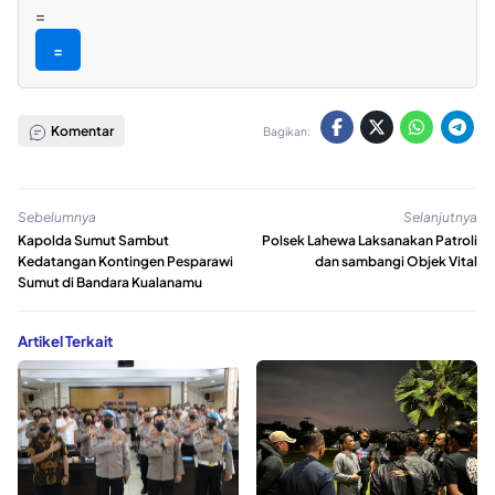
=
=
Komentar
Bagikan:
Sebelumnya
Selanjutnya
Kapolda Sumut Sambut
Polsek Lahewa Laksanakan Patroli
Kedatangan Kontingen Pesparawi
dan sambangi Objek Vital
Sumut di Bandara Kualanamu
Artikel Terkait