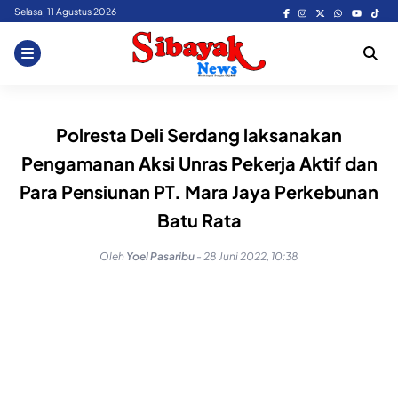
Skip
Selasa, 11 Agustus 2026
to
content
Polresta Deli Serdang laksanakan
Pengamanan Aksi Unras Pekerja Aktif dan
Para Pensiunan PT. Mara Jaya Perkebunan
Batu Rata
Oleh
Yoel Pasaribu
-
28 Juni 2022, 10:38