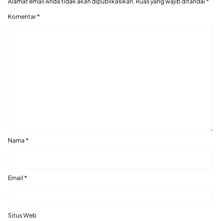
Alamat email Anda tidak akan dipublikasikan.
Ruas yang wajib ditandai
*
Komentar
*
Nama
*
Email
*
Situs Web