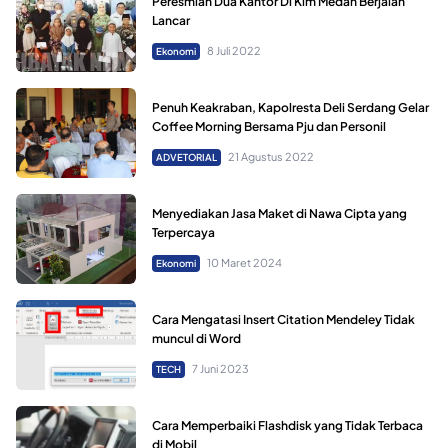
Peresmian Dua Kantor Di Kim Medan Berjalan
Lancar
8 Juli 2022
Ekonomi
Penuh Keakraban, Kapolresta Deli Serdang Gelar
Coffee Morning Bersama Pju dan Personil
21 Agustus 2022
ADVETORIAL
Menyediakan Jasa Maket di Nawa Cipta yang
Terpercaya
10 Maret 2024
Ekonomi
Cara Mengatasi Insert Citation Mendeley Tidak
muncul di Word
7 Juni 2023
TECH
Cara Memperbaiki Flashdisk yang Tidak Terbaca
di Mobil