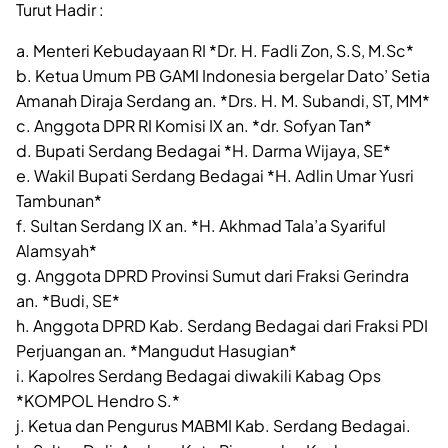
Turut Hadir :
a. Menteri Kebudayaan RI *Dr. H. Fadli Zon, S.S, M.Sc*
b. Ketua Umum PB GAMI Indonesia bergelar Dato’ Setia
Amanah Diraja Serdang an. *Drs. H. M. Subandi, ST, MM*
c. Anggota DPR RI Komisi IX an. *dr. Sofyan Tan*
d. Bupati Serdang Bedagai *H. Darma Wijaya, SE*
e. Wakil Bupati Serdang Bedagai *H. Adlin Umar Yusri
Tambunan*
f. Sultan Serdang IX an. *H. Akhmad Tala’a Syariful
Alamsyah*
g. Anggota DPRD Provinsi Sumut dari Fraksi Gerindra
an. *Budi, SE*
h. Anggota DPRD Kab. Serdang Bedagai dari Fraksi PDI
Perjuangan an. *Mangudut Hasugian*
i. Kapolres Serdang Bedagai diwakili Kabag Ops
*KOMPOL Hendro S.*
j. Ketua dan Pengurus MABMI Kab. Serdang Bedagai.