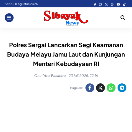
Skip
Sabtu, 8 Agustus 2026
to
content
Polres Sergai Lancarkan Segi Keamanan
Budaya Melayu Jamu Laut dan Kunjungan
Menteri Kebudayaan RI
Oleh
Yoel Pasaribu
-
23 Juli 2025, 22:16
Bagikan: