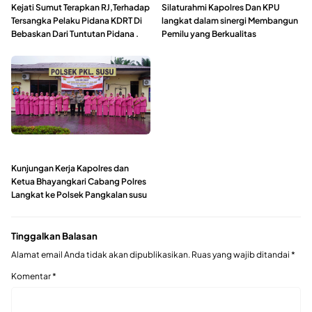
Kejati Sumut Terapkan RJ,Terhadap
Silaturahmi Kapolres Dan KPU
Tersangka Pelaku Pidana KDRT Di
langkat dalam sinergi Membangun
Bebaskan Dari Tuntutan Pidana .
Pemilu yang Berkualitas
Kunjungan Kerja Kapolres dan
Ketua Bhayangkari Cabang Polres
Langkat ke Polsek Pangkalan susu
Tinggalkan Balasan
Alamat email Anda tidak akan dipublikasikan.
Ruas yang wajib ditandai
*
Komentar
*