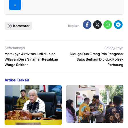
=
Komentar
Bagikan:
Sebelumnya
Selanjutnya
Maraknya Aktivitas Judi di Jalan
Diduga Dua Orang Pria Pengedar
Wilayah Desa Sinaman Resahkan
Sabu Berhasil Diciduk Polsek
Warga Sekitar
Perbaung
Artikel Terkait