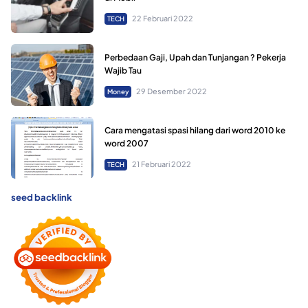
22 Februari 2022
TECH
Perbedaan Gaji, Upah dan Tunjangan ? Pekerja
Wajib Tau
29 Desember 2022
Money
Cara mengatasi spasi hilang dari word 2010 ke
word 2007
21 Februari 2022
TECH
seed backlink