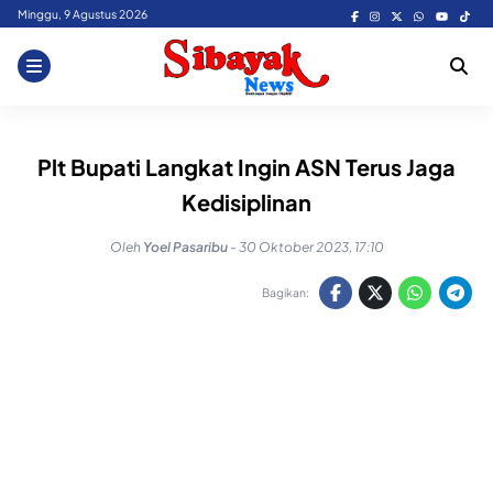
Skip
Minggu, 9 Agustus 2026
to
content
Plt Bupati Langkat Ingin ASN Terus Jaga
Kedisiplinan
Oleh
Yoel Pasaribu
-
30 Oktober 2023, 17:10
Bagikan: