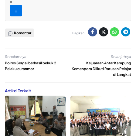
=
=
Komentar
Bagikan:
Sebelumnya
Selanjutnya
Polres Sergai berhasil bekuk 2
Kejuaraan Antar Kampung
Pelaku curanmor
Kemenpora Diikuti Ratusan Pelajar
di Langkat
Artikel Terkait