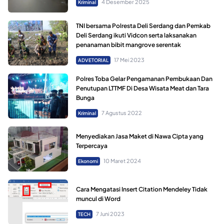
4 Desember 2025
Kriminal
TNI bersama Polresta Deli Serdang dan Pemkab
Deli Serdang ikuti Vidcon serta laksanakan
penanaman bibit mangrove serentak
17 Mei 2023
ADVETORIAL
Polres Toba Gelar Pengamanan Pembukaan Dan
Penutupan LTTMF Di Desa Wisata Meat dan Tara
Bunga
7 Agustus 2022
Kriminal
Menyediakan Jasa Maket di Nawa Cipta yang
Terpercaya
10 Maret 2024
Ekonomi
Cara Mengatasi Insert Citation Mendeley Tidak
muncul di Word
7 Juni 2023
TECH