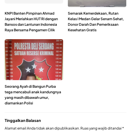
KNPI Banten Pimpinan Ahmad
Semarak Kemerdekaan, Rutan
Jayani Meriahkan HUT RI dengan
Kelas I Medan Gelar Senam Sehat,
Bansos dan Lantunan Indonesia
Donor Darah Dan Pemeriksaan
Raya Bersama Pengamen Cilik
Kesehatan Gratis
Seorang Ayah di Bangun Purba
tega mencabuli anak kandungnya
yang masih dibawah umur,
diamankan Polisi
Tinggalkan Balasan
Alamat email Anda tidak akan dipublikasikan.
Ruas yang wajib ditandai
*