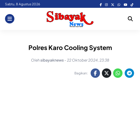
Skip
Sabtu, 8 Agustus 2026
to
content
Polres Karo Cooling System
Oleh
sibayaknews
-
22 Oktober 2024, 23:38
Bagikan: