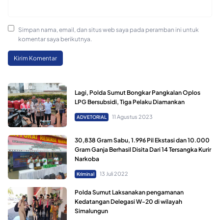
Simpan nama, email, dan situs web saya pada peramban ini untuk
komentar saya berikutnya.
Lagi, Polda Sumut Bongkar Pangkalan Oplos
LPG Bersubsidi, Tiga Pelaku Diamankan
11 Agustus 2023
ADVETORIAL
30,838 Gram Sabu, 1.996 Pil Ekstasi dan 10.000
Gram Ganja Berhasil Disita Dari 14 Tersangka Kurir
Narkoba
13 Juli 2022
Kriminal
Polda Sumut Laksanakan pengamanan
Kedatangan Delegasi W-20 di wilayah
Simalungun