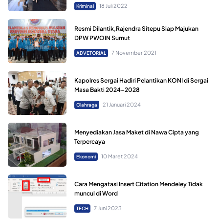
18 Juli 2022
Kriminal
Resmi Dilantik,Rajendra Sitepu Siap Majukan
DPW PWOIN Sumut
7 November 2021
ADVETORIAL
Kapolres Sergai Hadiri Pelantikan KONI di Sergai
Masa Bakti 2024-2028
21 Januari 2024
Olahraga
Menyediakan Jasa Maket di Nawa Cipta yang
Terpercaya
10 Maret 2024
Ekonomi
Cara Mengatasi Insert Citation Mendeley Tidak
muncul di Word
7 Juni 2023
TECH