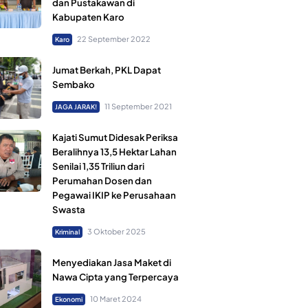
dan Pustakawan di
Kabupaten Karo
22 September 2022
Karo
Jumat Berkah, PKL Dapat
Sembako
11 September 2021
JAGA JARAK!
Kajati Sumut Didesak Periksa
Beralihnya 13,5 Hektar Lahan
Senilai 1,35 Triliun dari
Perumahan Dosen dan
Pegawai IKIP ke Perusahaan
Swasta
3 Oktober 2025
Kriminal
Menyediakan Jasa Maket di
Nawa Cipta yang Terpercaya
10 Maret 2024
Ekonomi