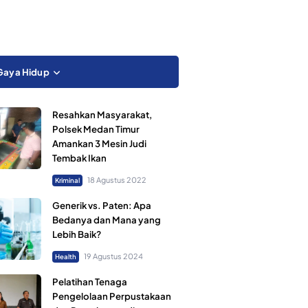
Gaya Hidup
Resahkan Masyarakat,
Polsek Medan Timur
Amankan 3 Mesin Judi
Tembak Ikan
18 Agustus 2022
Kriminal
Generik vs. Paten: Apa
Bedanya dan Mana yang
Lebih Baik?
19 Agustus 2024
Health
Pelatihan Tenaga
Pengelolaan Perpustakaan