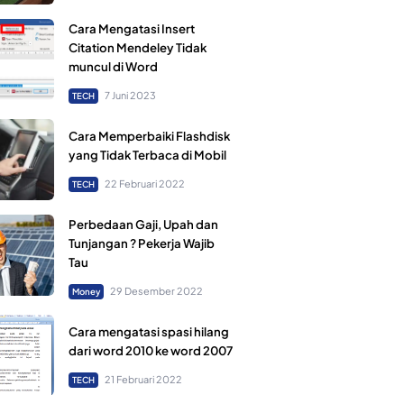
Cara Mengatasi Insert
Citation Mendeley Tidak
muncul di Word
7 Juni 2023
TECH
Cara Memperbaiki Flashdisk
yang Tidak Terbaca di Mobil
22 Februari 2022
TECH
Perbedaan Gaji, Upah dan
Tunjangan ? Pekerja Wajib
Tau
29 Desember 2022
Money
Cara mengatasi spasi hilang
dari word 2010 ke word 2007
21 Februari 2022
TECH