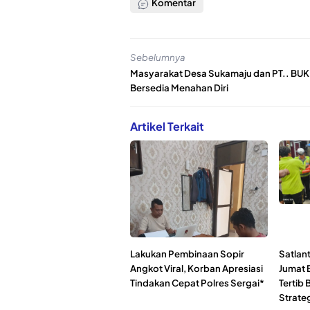
Komentar
Sebelumnya
Masyarakat Desa Sukamaju dan PT.. BUK
Bersedia Menahan Diri
Artikel Terkait
Lakukan Pembinaan Sopir
Satlant
Angkot Viral, Korban Apresiasi
Jumat 
Tindakan Cepat Polres Sergai*
Tertib B
Strate