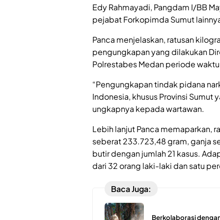
Edy Rahmayadi, Pangdam I/BB May
pejabat Forkopimda Sumut lainny
Panca menjelaskan, ratusan kilogr
pengungkapan yang dilakukan Dire
Polrestabes Medan periode waktu t
“Pengungkapan tindak pidana narko
Indonesia, khusus Provinsi Sumut y
ungkapnya kepada wartawan.
Lebih lanjut Panca memaparkan, rat
seberat 233.723,48 gram, ganja s
butir dengan jumlah 21 kasus. Ada
dari 32 orang laki-laki dan satu p
Baca Juga:
Berkolaborasi dengan