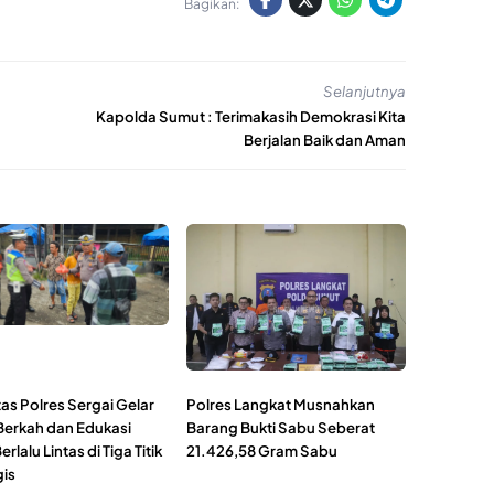
Bagikan:
Selanjutnya
Kapolda Sumut : Terimakasih Demokrasi Kita
Berjalan Baik dan Aman
as Polres Sergai Gelar
Polres Langkat Musnahkan
Berkah dan Edukasi
Barang Bukti Sabu Seberat
erlalu Lintas di Tiga Titik
21.426,58 Gram Sabu
gis