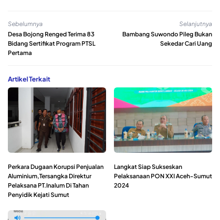
Sebelumnya
Selanjutnya
Desa Bojong Renged Terima 83
Bambang Suwondo Pileg Bukan
Bidang Sertifikat Program PTSL
Sekedar Cari Uang
Pertama
Artikel Terkait
Perkara Dugaan Korupsi Penjualan
Langkat Siap Sukseskan
Aluminium,Tersangka Direktur
Pelaksanaan PON XXI Aceh-Sumut
Pelaksana PT.Inalum Di Tahan
2024
Penyidik Kejati Sumut