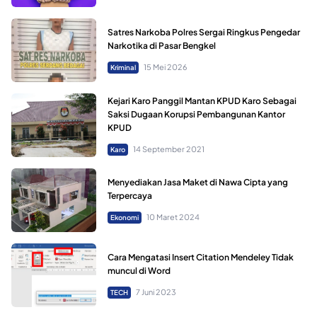
Satres Narkoba Polres Sergai Ringkus Pengedar
Narkotika di Pasar Bengkel
15 Mei 2026
Kriminal
Kejari Karo Panggil Mantan KPUD Karo Sebagai
Saksi Dugaan Korupsi Pembangunan Kantor
KPUD
14 September 2021
Karo
Menyediakan Jasa Maket di Nawa Cipta yang
Terpercaya
10 Maret 2024
Ekonomi
Cara Mengatasi Insert Citation Mendeley Tidak
muncul di Word
7 Juni 2023
TECH