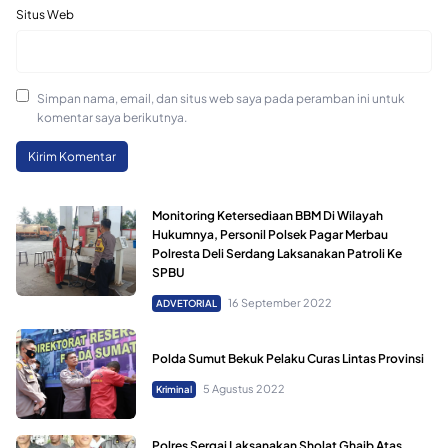
Situs Web
Simpan nama, email, dan situs web saya pada peramban ini untuk
komentar saya berikutnya.
Monitoring Ketersediaan BBM Di Wilayah
Hukumnya, Personil Polsek Pagar Merbau
Polresta Deli Serdang Laksanakan Patroli Ke
SPBU
16 September 2022
ADVETORIAL
Polda Sumut Bekuk Pelaku Curas Lintas Provinsi
5 Agustus 2022
Kriminal
Polres Sergai Laksanakan Sholat Ghaib Atas