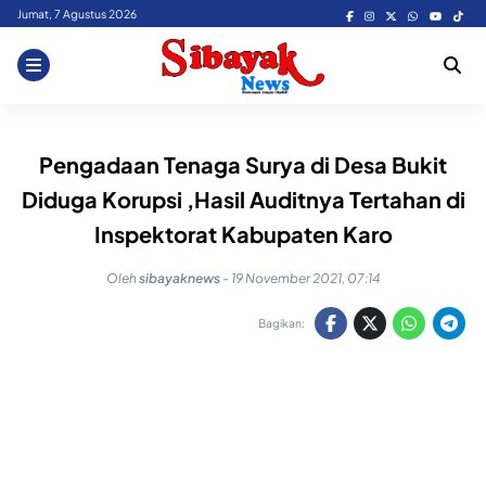
Skip
Jumat, 7 Agustus 2026
to
content
Pengadaan Tenaga Surya di Desa Bukit
Diduga Korupsi ,Hasil Auditnya Tertahan di
Inspektorat Kabupaten Karo
Oleh
sibayaknews
-
19 November 2021, 07:14
Bagikan: