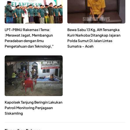
LPT-PBNU Rakernas l Tema:
Bawa Sabu 13 Kg, Alfi Tersangka
:Merawat Jagat, Membangun
Kurir Narkoba Ditangkap Jajaran
Peradaban dengan Ilmu
Polda Sumut Di Jalan Lintas
Pengetahuan dan Teknologi,”
Sumatra – Aceh
Kapolsek Tanjung Beringin Lakukan
Patroli Monitoring Penjagaan
Siskamling