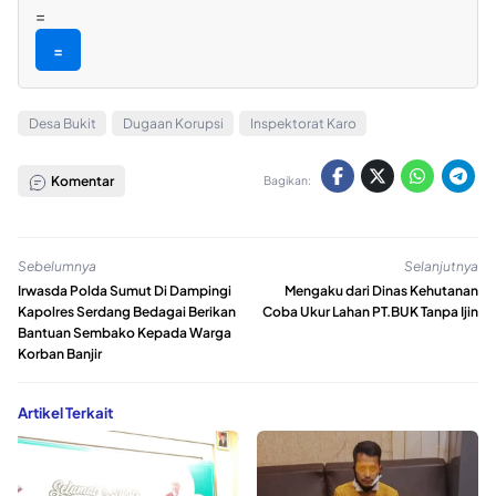
=
=
Desa Bukit
Dugaan Korupsi
Inspektorat Karo
Komentar
Bagikan:
Sebelumnya
Selanjutnya
Irwasda Polda Sumut Di Dampingi
Mengaku dari Dinas Kehutanan
Kapolres Serdang Bedagai Berikan
Coba Ukur Lahan PT.BUK Tanpa Ijin
Bantuan Sembako Kepada Warga
Korban Banjir
Artikel Terkait