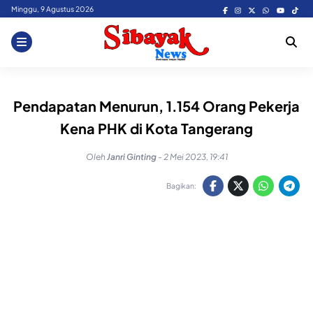
Skip
Minggu, 9 Agustus 2026
to
content
Pendapatan Menurun, 1.154 Orang Pekerja
Kena PHK di Kota Tangerang
Oleh
Janri Ginting
-
2 Mei 2023, 19:41
Bagikan: