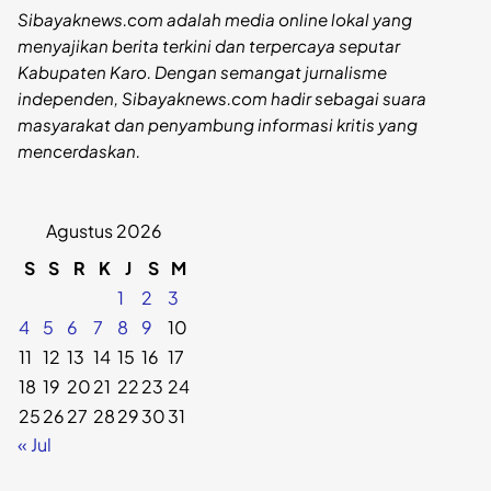
Sibayaknews.com adalah media online lokal yang
menyajikan berita terkini dan terpercaya seputar
Kabupaten Karo. Dengan semangat jurnalisme
independen, Sibayaknews.com hadir sebagai suara
masyarakat dan penyambung informasi kritis yang
mencerdaskan.
Agustus 2026
S
S
R
K
J
S
M
1
2
3
4
5
6
7
8
9
10
11
12
13
14
15
16
17
18
19
20
21
22
23
24
25
26
27
28
29
30
31
« Jul