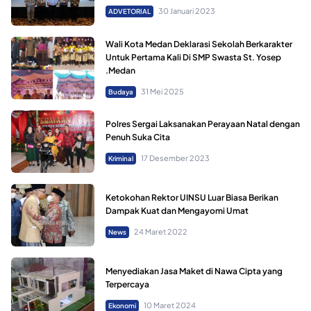
30 Januari 2023
ADVETORIAL
Wali Kota Medan Deklarasi Sekolah Berkarakter
Untuk Pertama Kali Di SMP Swasta St. Yosep
.Medan
31 Mei 2025
Budaya
Polres Sergai Laksanakan Perayaan Natal dengan
Penuh Suka Cita
17 Desember 2023
Kriminal
Ketokohan Rektor UINSU Luar Biasa Berikan
Dampak Kuat dan Mengayomi Umat
24 Maret 2022
News
Menyediakan Jasa Maket di Nawa Cipta yang
Terpercaya
10 Maret 2024
Ekonomi