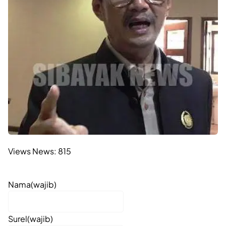
Views News:
815
Nama
(wajib)
Surel
(wajib)