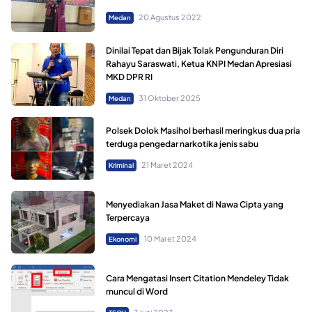
20 Agustus 2022
Medan
Dinilai Tepat dan Bijak Tolak Pengunduran Diri
Rahayu Saraswati, Ketua KNPI Medan Apresiasi
MKD DPR RI
31 Oktober 2025
Medan
Polsek Dolok Masihol berhasil meringkus dua pria
terduga pengedar narkotika jenis sabu
21 Maret 2024
Kriminal
Menyediakan Jasa Maket di Nawa Cipta yang
Terpercaya
10 Maret 2024
Ekonomi
Cara Mengatasi Insert Citation Mendeley Tidak
muncul di Word