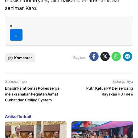
musik hiburan yang diramaikan oleh artis-artis dan
seniman Karo.
=
=
Komentar
Bagikan:
Sebelumnya
Selanjutnya
Bhabinkamtibmas Polres sergai
Putri Ketua PP Deliserdang
melaksanakan kegiatan Jumat
Rayakan HUT Ke 6
Curhat dan Colling System
Artikel Terkait