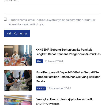
Situs Web
Simpan nama, email, dan situs web saya pada peramban ini untuk
komentar saya berikutnya.
KKKS EMP Gebang Berkunjung ke Pemkab
Langkat, Bahas Rencana Pengeboran Sumur Gas
15 Januari 2024
Alam
Mulai Beroperasi ! Dapur MBG Polres Sergai II Sei
Bamban Pastikan Pemenuhan Gizi yang Baik dan
Merata
12 November 2025
Kriminal
Berangkat Umroh dan Haji plus bersama AL
BADRIYAH Wisata