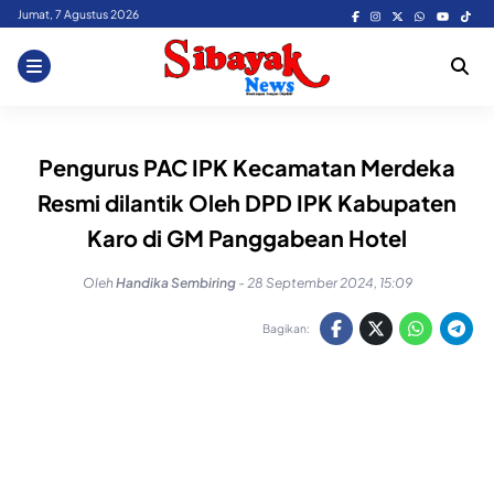
Skip
Jumat, 7 Agustus 2026
to
content
Pengurus PAC IPK Kecamatan Merdeka
Resmi dilantik Oleh DPD IPK Kabupaten
Karo di GM Panggabean Hotel
Oleh
Handika Sembiring
-
28 September 2024, 15:09
Bagikan: