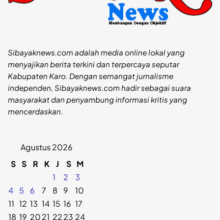
Sibayaknews.com adalah media online lokal yang
menyajikan berita terkini dan terpercaya seputar
Kabupaten Karo. Dengan semangat jurnalisme
independen, Sibayaknews.com hadir sebagai suara
masyarakat dan penyambung informasi kritis yang
mencerdaskan.
Agustus 2026
S
S
R
K
J
S
M
1
2
3
4
5
6
7
8
9
10
11
12
13
14
15
16
17
18
19
20
21
22
23
24