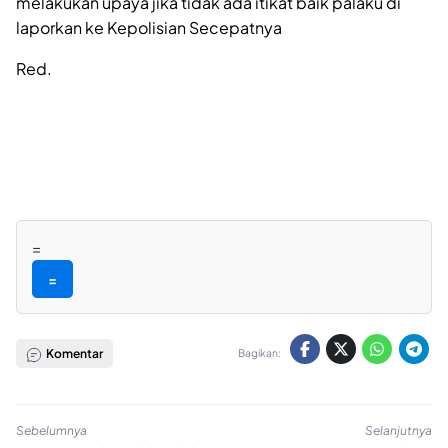
melakukan upaya jika tidak ada itikat baik palaku di
laporkan ke Kepolisian Secepatnya
Red.
=
=
Komentar
Bagikan:
Sebelumnya
Selanjutnya