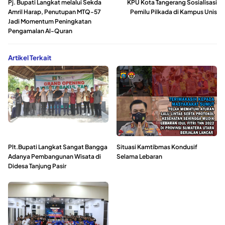
Pj. Bupati Langkat melalui Sekda
KPU Kota Tangerang Sosialisasi
Amril Harap, Penutupan MTQ-57
Pemilu Pilkada di Kampus Unis
Jadi Momentum Peningkatan
Pengamalan Al-Quran
Artikel Terkait
Plt.Bupati Langkat Sangat Bangga
Situasi Kamtibmas Kondusif
Adanya Pembangunan Wisata di
Selama Lebaran
Didesa Tanjung Pasir