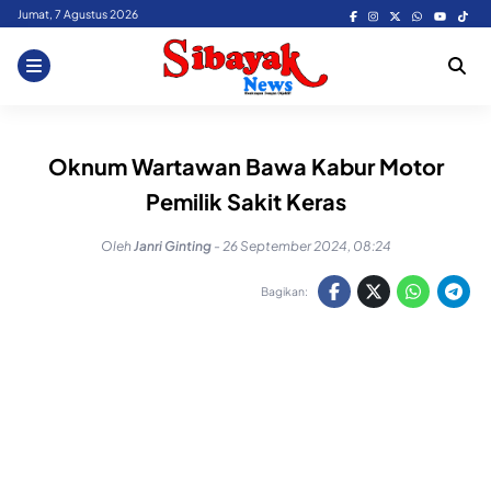
Skip
Jumat, 7 Agustus 2026
to
content
Oknum Wartawan Bawa Kabur Motor
Pemilik Sakit Keras
Oleh
Janri Ginting
-
26 September 2024, 08:24
Bagikan: