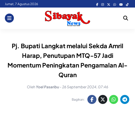
Skip
Jumat, 7 Agustus 2026
to
content
Pj. Bupati Langkat melalui Sekda Amril
Harap, Penutupan MTQ-57 Jadi
Momentum Peningkatan Pengamalan Al-
Quran
Oleh
Yoel Pasaribu
-
26 September 2024, 07:46
Bagikan: