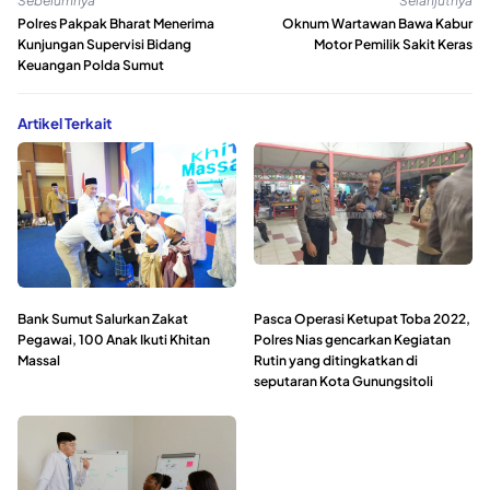
Sebelumnya
Selanjutnya
Polres Pakpak Bharat Menerima
Oknum Wartawan Bawa Kabur
Kunjungan Supervisi Bidang
Motor Pemilik Sakit Keras
Keuangan Polda Sumut
Artikel Terkait
Bank Sumut Salurkan Zakat
Pasca Operasi Ketupat Toba 2022,
Pegawai, 100 Anak Ikuti Khitan
Polres Nias gencarkan Kegiatan
Massal
Rutin yang ditingkatkan di
seputaran Kota Gunungsitoli