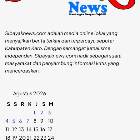
Sibayaknews.com adalah media online lokal yang
menyajikan berita terkini dan terpercaya seputar
Kabupaten Karo. Dengan semangat jurnalisme
independen, Sibayaknews.com hadir sebagai suara
masyarakat dan penyambung informasi kritis yang
mencerdaskan.
Agustus 2026
S
S
R
K
J
S
M
1
2
3
4
5
6
7
8
9
10
11
12
13
14
15
16
17
18
19
20
21
22
23
24