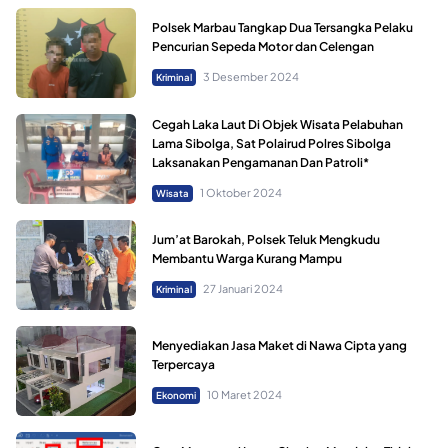
Polsek Marbau Tangkap Dua Tersangka Pelaku
Pencurian Sepeda Motor dan Celengan
3 Desember 2024
Kriminal
Cegah Laka Laut Di Objek Wisata Pelabuhan
Lama Sibolga, Sat Polairud Polres Sibolga
Laksanakan Pengamanan Dan Patroli*
1 Oktober 2024
Wisata
Jum’at Barokah, Polsek Teluk Mengkudu
Membantu Warga Kurang Mampu
27 Januari 2024
Kriminal
Menyediakan Jasa Maket di Nawa Cipta yang
Terpercaya
10 Maret 2024
Ekonomi