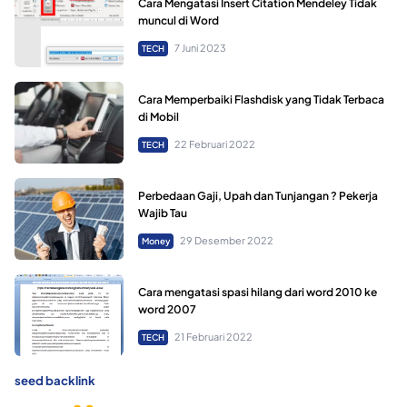
Cara Mengatasi Insert Citation Mendeley Tidak
muncul di Word
7 Juni 2023
TECH
Cara Memperbaiki Flashdisk yang Tidak Terbaca
di Mobil
22 Februari 2022
TECH
Perbedaan Gaji, Upah dan Tunjangan ? Pekerja
Wajib Tau
29 Desember 2022
Money
Cara mengatasi spasi hilang dari word 2010 ke
word 2007
21 Februari 2022
TECH
seed backlink