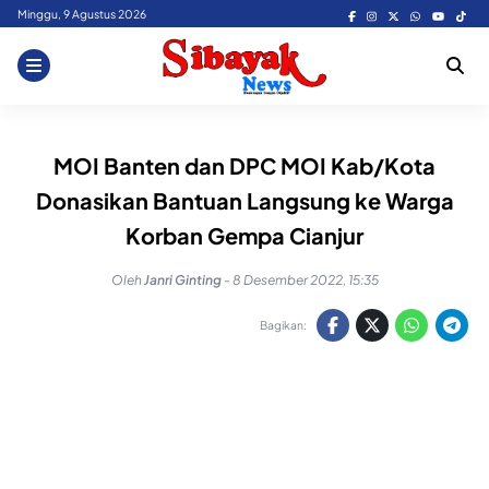
Skip
Minggu, 9 Agustus 2026
to
content
MOI Banten dan DPC MOI Kab/Kota
Donasikan Bantuan Langsung ke Warga
Korban Gempa Cianjur
Oleh
Janri Ginting
-
8 Desember 2022, 15:35
Bagikan: