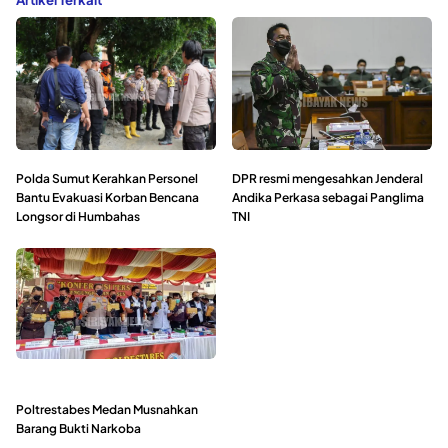
Polda Sumut Kerahkan Personel
DPR resmi mengesahkan Jenderal
Bantu Evakuasi Korban Bencana
Andika Perkasa sebagai Panglima
Longsor di Humbahas
TNI
Poltrestabes Medan Musnahkan
Barang Bukti Narkoba