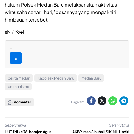
hukum Polsek Medan Baru melaksanakan aktivitas
wirausaha sehari-hari,”pesannya yang mengakhiri
himbauan tersebut.
sN / Yoel
=
=
berita Medan
Kapolsek Medan Baru
Medan Baru
premanisme
Komentar
Bagikan:
Sebelumnya
Selanjutnya
HUT TNI ke 76, Komjen Agus
AKBP Irsan Sinuhaji,SiK,MH Hadiri