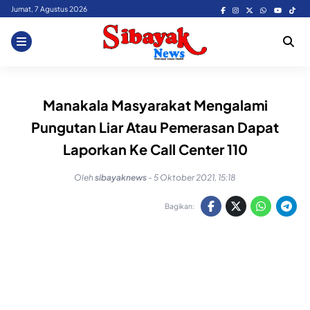
Skip
Jumat, 7 Agustus 2026
to
content
Manakala Masyarakat Mengalami
Pungutan Liar Atau Pemerasan Dapat
Laporkan Ke Call Center 110
Oleh
sibayaknews
-
5 Oktober 2021, 15:18
Bagikan: