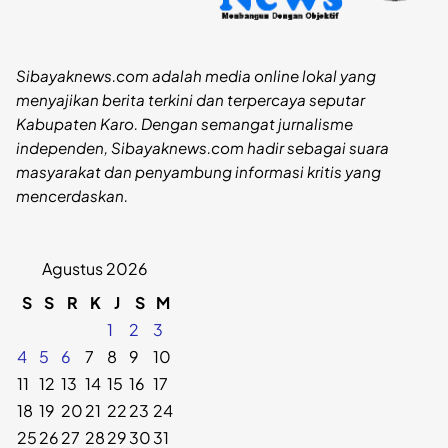
Sibayaknews.com adalah media online lokal yang
menyajikan berita terkini dan terpercaya seputar
Kabupaten Karo. Dengan semangat jurnalisme
independen, Sibayaknews.com hadir sebagai suara
masyarakat dan penyambung informasi kritis yang
mencerdaskan.
Agustus 2026
S
S
R
K
J
S
M
1
2
3
4
5
6
7
8
9
10
11
12
13
14
15
16
17
18
19
20
21
22
23
24
25
26
27
28
29
30
31