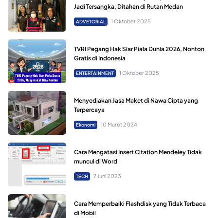
Jadi Tersangka, Ditahan di Rutan Medan
1 Oktober 2025
ADVETORIAL
TVRI Pegang Hak Siar Piala Dunia 2026, Nonton
Gratis di Indonesia
1 Oktober 2025
ENTERTAINMENT
Menyediakan Jasa Maket di Nawa Cipta yang
Terpercaya
10 Maret 2024
Ekonomi
Cara Mengatasi Insert Citation Mendeley Tidak
muncul di Word
7 Juni 2023
TECH
Cara Memperbaiki Flashdisk yang Tidak Terbaca
di Mobil