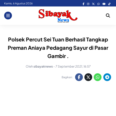
Skip
Kamis, 6 Agustus 2026
to
content
Polsek Percut Sei Tuan Berhasil Tangkap
Preman Aniaya Pedagang Sayur di Pasar
Gambir .
Oleh
sibayaknews
-
7 September 2021, 16:57
Bagikan: