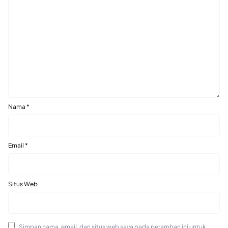
Nama
*
Email
*
Situs Web
Simpan nama, email, dan situs web saya pada peramban ini untuk