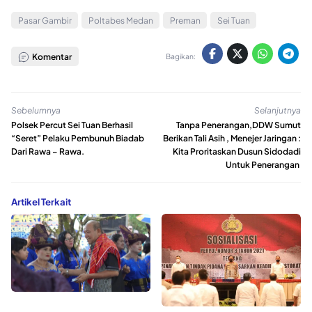
Pasar Gambir
Poltabes Medan
Preman
Sei Tuan
Komentar
Bagikan:
Sebelumnya
Selanjutnya
Polsek Percut Sei Tuan Berhasil
Tanpa Penerangan,DDW Sumut
“Seret” Pelaku Pembunuh Biadab
Berikan Tali Asih , Menejer Jaringan :
Dari Rawa – Rawa.
Kita Proritaskan Dusun Sidodadi
Untuk Penerangan
Artikel Terkait