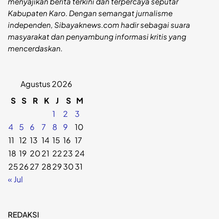
menyajikan berita terkini dan terpercaya seputar
Kabupaten Karo. Dengan semangat jurnalisme
independen, Sibayaknews.com hadir sebagai suara
masyarakat dan penyambung informasi kritis yang
mencerdaskan.
Agustus 2026
S
S
R
K
J
S
M
1
2
3
4
5
6
7
8
9
10
11
12
13
14
15
16
17
18
19
20
21
22
23
24
25
26
27
28
29
30
31
« Jul
REDAKSI