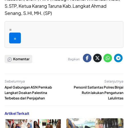
S.STP, Ketua Karang Taruna Kab.Langkat Ahmad
Senang, S.HI, MH. (SP)
=
=
Komentar
Bagikan:
Sebelumnya
Selanjutnya
Apel Gabungan ASN Pemkab
Personil Satlantas Polres Binjai
Langkat Doakan Palestina
Rutin lakukan Pengaturan
Terbebas dari Penjajahan
Lalulintas
Artikel Terkait