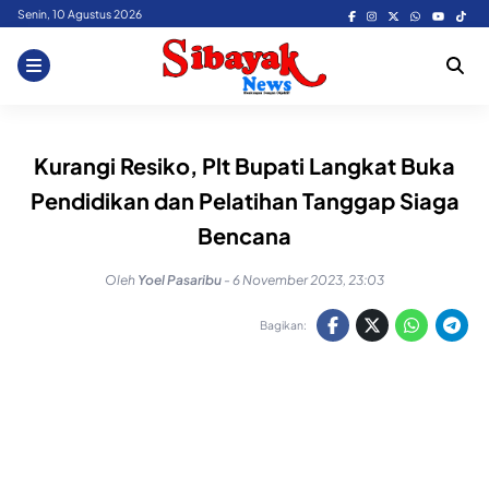
Skip
Senin, 10 Agustus 2026
to
content
Kurangi Resiko, Plt Bupati Langkat Buka
Pendidikan dan Pelatihan Tanggap Siaga
Bencana
Oleh
Yoel Pasaribu
-
6 November 2023, 23:03
Bagikan: