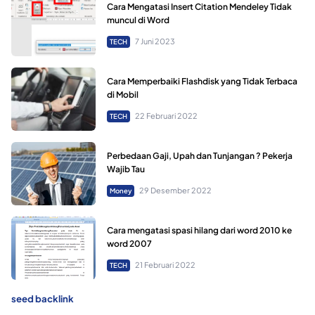
Cara Mengatasi Insert Citation Mendeley Tidak
muncul di Word
7 Juni 2023
TECH
Cara Memperbaiki Flashdisk yang Tidak Terbaca
di Mobil
22 Februari 2022
TECH
Perbedaan Gaji, Upah dan Tunjangan ? Pekerja
Wajib Tau
29 Desember 2022
Money
Cara mengatasi spasi hilang dari word 2010 ke
word 2007
21 Februari 2022
TECH
seed backlink