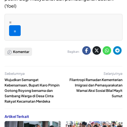
(Yoel)
=
=
Komentar
Bagikan:
Sebelumnya
Selanjutnya
Wujudkan Semangat
Filantropi Ramadan Kementerian
Kebersamaan, Bupati Karo Pimpin
Imigrasi dan Pemasyarakatan
Gotong Royong bersama dan
Warnai Aksi Sosial Bilal Mayit
Sambang Warga di Desa Cinta
Sumut
Rakyat Kecamatan Merdeka
Artikel Terkait