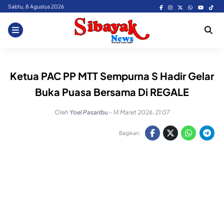
Skip
Sabtu, 8 Agustus 2026
to
content
Ketua PAC PP MTT Sempurna S Hadir Gelar
Buka Puasa Bersama Di REGALE
Oleh
Yoel Pasaribu
-
14 Maret 2026, 21:07
Bagikan: