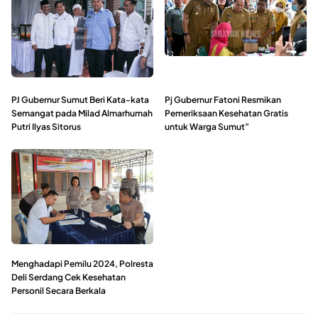
PJ Gubernur Sumut Beri Kata-kata
Pj Gubernur Fatoni Resmikan
Semangat pada Milad Almarhumah
Pemeriksaan Kesehatan Gratis
Putri Ilyas Sitorus
untuk Warga Sumut”
Menghadapi Pemilu 2024, Polresta
Deli Serdang Cek Kesehatan
Personil Secara Berkala