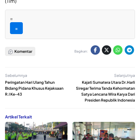
(Tim)
=
=
Komentar
Bagikan:
Sebelumnya
Selanjutnya
Peringatan Hari Ulang Tahun
Kajati Sumatera Utara Dr.Harli
Bidang Pidana Khusus Kejaksaan
Siregar Terima Tanda Kehormatan
R.I Ke-43
Satya Lencana Wira Karya Dari
Presiden Republik Indonesia
Artikel Terkait