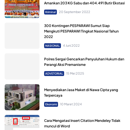
Amankan 203 KG Sabu dan 404.491 Butir Ekstasi
20 September 2022
Kriminal
300 Kontingen PESPARAWI Sumut Siap
Mengkuti PESPARAWI Tingkat Nasional Tahun
2022
4 Juni 2022
NASIONAL
Polres Sergai Gencarkan Penyuluhan Hukum dan
Perangi Aksi Premanisme
15 Mei 2025
ADVETORIAL
Menyediakan Jasa Maket di Nawa Cipta yang
Terpercaya
10 Maret 2024
Ekonomi
Cara Mengatasi Insert Citation Mendeley Tidak
muncul di Word