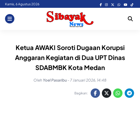
Skip
Kamis, 6 Agustus 2026
to
content
Ketua AWAKI Soroti Dugaan Korupsi
Anggaran Kegiatan di Dua UPT Dinas
SDABMBK Kota Medan
Oleh
Yoel Pasaribu
-
7 Januari 2026, 14:48
Bagikan: