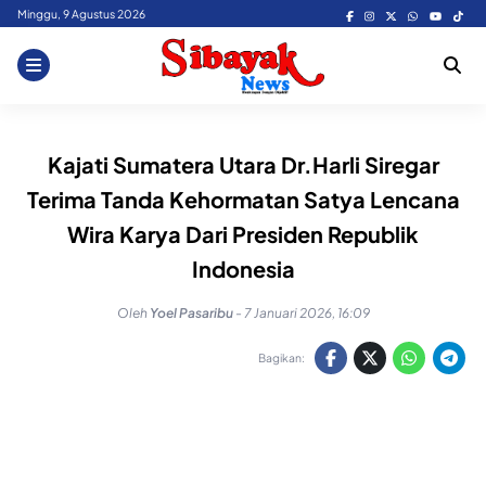
Skip
Minggu, 9 Agustus 2026
to
content
Kajati Sumatera Utara Dr.Harli Siregar
Terima Tanda Kehormatan Satya Lencana
Wira Karya Dari Presiden Republik
Indonesia
Oleh
Yoel Pasaribu
-
7 Januari 2026, 16:09
Bagikan: