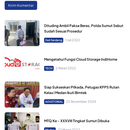
Dituding Ambil Paksa Beras, Polda Sumut Sebut
Sudah Sesuai Prosedur
1 Juli 2022
Deli Serdang
Mengetahui Fungsi Cloud Storage IndiHome
2 Maret 2022
TECH
Siap Sukseskan Pilkada, Petugas KPPS Rutan
Kelas I Medan Ikuti Bimtek
22 November 2024
ADVETORIAL
MTQ Ke – XXXVIII Tingkat Sumut Dibuka
22 Maret 2022
Medan