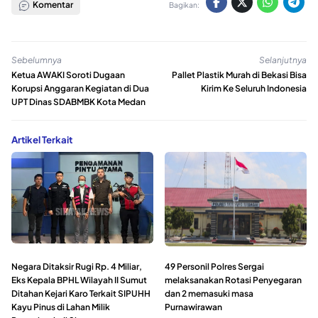
Komentar
Bagikan:
Sebelumnya
Selanjutnya
Ketua AWAKI Soroti Dugaan
Pallet Plastik Murah di Bekasi Bisa
Korupsi Anggaran Kegiatan di Dua
Kirim Ke Seluruh Indonesia
UPT Dinas SDABMBK Kota Medan
Artikel Terkait
Negara Ditaksir Rugi Rp. 4 Miliar,
49 Personil Polres Sergai
Eks Kepala BPHL Wilayah II Sumut
melaksanakan Rotasi Penyegaran
Ditahan Kejari Karo Terkait SIPUHH
dan 2 memasuki masa
Kayu Pinus di Lahan Milik
Purnawirawan