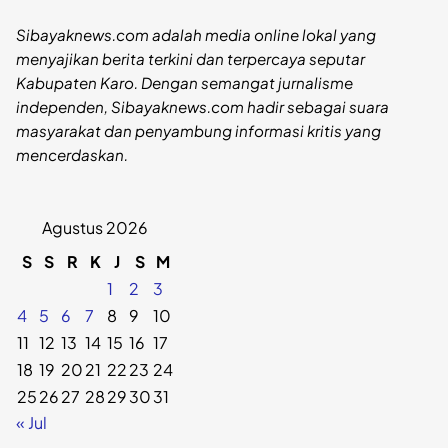
Sibayaknews.com adalah media online lokal yang
menyajikan berita terkini dan terpercaya seputar
Kabupaten Karo. Dengan semangat jurnalisme
independen, Sibayaknews.com hadir sebagai suara
masyarakat dan penyambung informasi kritis yang
mencerdaskan.
Agustus 2026
S
S
R
K
J
S
M
1
2
3
4
5
6
7
8
9
10
11
12
13
14
15
16
17
18
19
20
21
22
23
24
25
26
27
28
29
30
31
« Jul