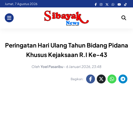
Skip
Jumat, 7 Agustus 2026
to
content
Peringatan Hari Ulang Tahun Bidang Pidana
Khusus Kejaksaan R.I Ke-43
Oleh
Yoel Pasaribu
-
6 Januari 2026, 23:48
Bagikan: