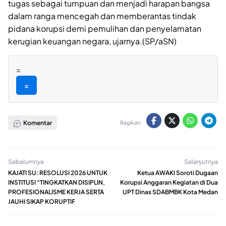
tugas sebagai tumpuan dan menjadi harapan bangsa
dalam ranga mencegah dan memberantas tindak
pidana korupsi demi pemulihan dan penyelamatan
kerugian keuangan negara, ujarnya.(SP/aSN)
=
=
Komentar
Bagikan:
Sebelumnya
Selanjutnya
KAJATI SU: RESOLUSI 2026 UNTUK
Ketua AWAKI Soroti Dugaan
INSTITUSI “TINGKATKAN DISIPLIN,
Korupsi Anggaran Kegiatan di Dua
PROFESIONALISME KERJA SERTA
UPT Dinas SDABMBK Kota Medan
JAUHI SIKAP KORUPTIF