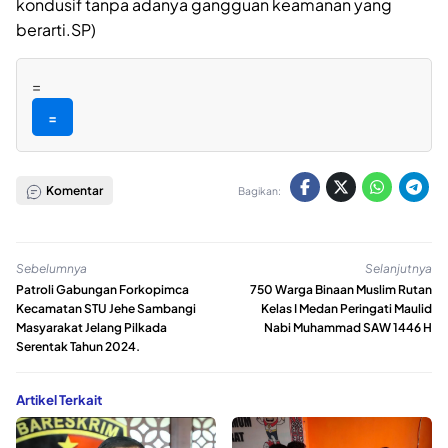
kondusif tanpa adanya gangguan keamanan yang
berarti.SP)
=
=
Komentar
Bagikan:
Sebelumnya
Selanjutnya
Patroli Gabungan Forkopimca
750 Warga Binaan Muslim Rutan
Kecamatan STU Jehe Sambangi
Kelas I Medan Peringati Maulid
Masyarakat Jelang Pilkada
Nabi Muhammad SAW 1446 H
Serentak Tahun 2024.
Artikel Terkait