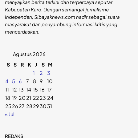
menyajikan berita terkini dan terpercaya seputar
Kabupaten Karo. Dengan semangat jurnalisme
independen, Sibayaknews.com hadir sebagai suara
masyarakat dan penyambung informasi kritis yang
mencerdaskan.
Agustus 2026
S
S
R
K
J
S
M
1
2
3
4
5
6
7
8
9
10
11
12
13
14
15
16
17
18
19
20
21
22
23
24
25
26
27
28
29
30
31
« Jul
REDAKSI