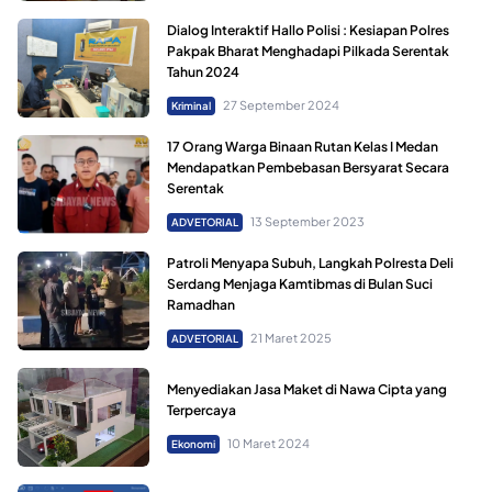
Dialog Interaktif Hallo Polisi : Kesiapan Polres
Pakpak Bharat Menghadapi Pilkada Serentak
Tahun 2024
27 September 2024
Kriminal
17 Orang Warga Binaan Rutan Kelas I Medan
Mendapatkan Pembebasan Bersyarat Secara
Serentak
13 September 2023
ADVETORIAL
Patroli Menyapa Subuh, Langkah Polresta Deli
Serdang Menjaga Kamtibmas di Bulan Suci
Ramadhan
21 Maret 2025
ADVETORIAL
Menyediakan Jasa Maket di Nawa Cipta yang
Terpercaya
10 Maret 2024
Ekonomi