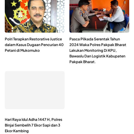
Polri Terapkan Restorative Justice
Pasca Pilkada Serentak Tahun
dalam Kasus Dugaan Pencurian 40
2024 Waka Polres Pakpak Bharat
Petani di Mukomuko
Lakukan Monitoring Di KPU,
Bawaslu Dan Logistik Kabupaten
Pakpak Bharat.
Hari Raya Idul Adha 1447 H, Polres
Binjai Sembelih 7 Ekor Sapi dan 3
Ekor Kambing