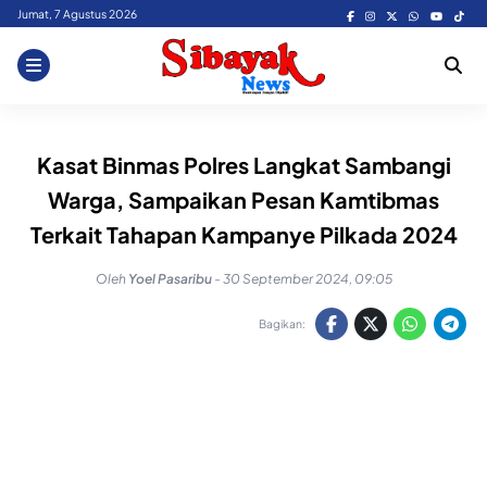
Skip
Jumat, 7 Agustus 2026
to
content
Kasat Binmas Polres Langkat Sambangi
Warga, Sampaikan Pesan Kamtibmas
Terkait Tahapan Kampanye Pilkada 2024
Oleh
Yoel Pasaribu
-
30 September 2024, 09:05
Bagikan: