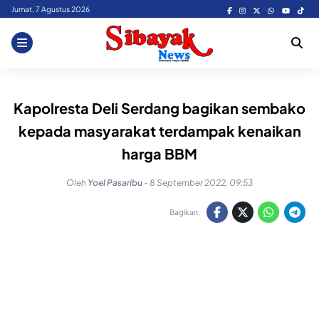
Skip
Jumat, 7 Agustus 2026
to
content
Kapolresta Deli Serdang bagikan sembako
kepada masyarakat terdampak kenaikan
harga BBM
Oleh
Yoel Pasaribu
-
8 September 2022, 09:53
Bagikan: