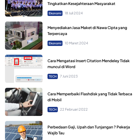
Tingkatkan Kesejahteraan Masyarakat
18 Juli 2024
Ekonomi
Menyediakan Jasa Maket di Nawa Cipta yang
Terpercaya
10 Maret 2024
Ekonomi
Cara Mengatasi Insert Citation Mendeley Tidak
muncul di Word
7 Juni 2023
TECH
Cara Memperbaiki Flashdisk yang Tidak Terbaca
di Mobil
22 Februari 2022
TECH
Perbedaan Gaji, Upah dan Tunjangan ? Pekerja
Wajib Tau