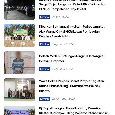
Sergai Tinjau Langsung Patroli KRYD di Kantor
PLN Sei Rampah dan Objek Vital
24 Mei 2026
Kriminal
Kibarkan Semangat! Intelkam Polres Langkat
Ajak Warga Cintai NKRI Lewat Pembagian
Bendera Merah Putih
7 Agustus 2025
Kriminal
Polsek Medan Tuntungan Ringkus Tersangka
Pelaku Curanmor
7 Agustus 2022
Kriminal
Waka Polres Pakpak Bharat Pimpin Kegiatan
Rutin Subuh Keliling Di Kabupaten Pakpak
Bharat.
23 Oktober 2024
Kriminal
Pj. Bupati Langkat Faisal Hasrimy Resmikan
Klaster Budidaya Udang Vaname Intensif untuk