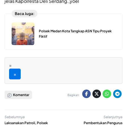
jelas Kapolresta Deli Serdang.,yoel
Baca Juga:
Polsek Medan Kota Tangkap ASN Tipu Proyek
Fiktif
=
=
Komentar
Bagikan:
Sebelumnya
Selanjutnya
Laksanakan Patroli, Polsek
Pembentukan Pengurus