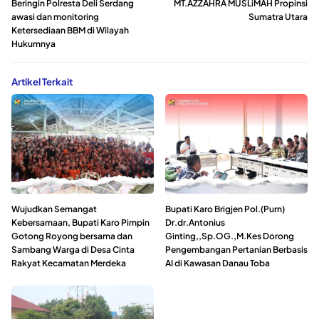
Beringin Polresta Deli Serdang
MT.AZZAHRA MUSLiMAH Propinsi
awasi dan monitoring
Sumatra Utara
Ketersediaan BBM di Wilayah
Hukumnya
Artikel Terkait
Wujudkan Semangat
Bupati Karo Brigjen Pol.(Purn)
Kebersamaan, Bupati Karo Pimpin
Dr.dr.Antonius
Gotong Royong bersama dan
Ginting,,Sp.OG.,M.Kes Dorong
Sambang Warga di Desa Cinta
Pengembangan Pertanian Berbasis
Rakyat Kecamatan Merdeka
AI di Kawasan Danau Toba