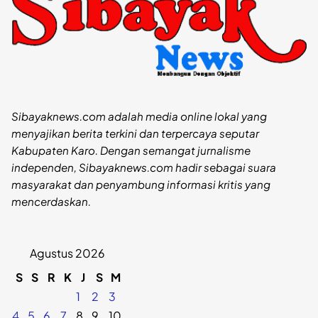
Sibayaknews.com adalah media online lokal yang
menyajikan berita terkini dan terpercaya seputar
Kabupaten Karo. Dengan semangat jurnalisme
independen, Sibayaknews.com hadir sebagai suara
masyarakat dan penyambung informasi kritis yang
mencerdaskan.
Agustus 2026
S
S
R
K
J
S
M
1
2
3
4
5
6
7
8
9
10