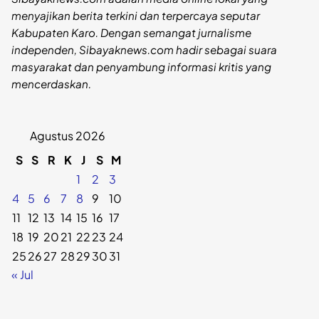
menyajikan berita terkini dan terpercaya seputar
Kabupaten Karo. Dengan semangat jurnalisme
independen, Sibayaknews.com hadir sebagai suara
masyarakat dan penyambung informasi kritis yang
mencerdaskan.
Agustus 2026
S
S
R
K
J
S
M
1
2
3
4
5
6
7
8
9
10
11
12
13
14
15
16
17
18
19
20
21
22
23
24
25
26
27
28
29
30
31
« Jul