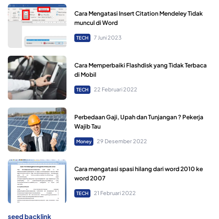
Cara Mengatasi Insert Citation Mendeley Tidak
muncul di Word
7 Juni 2023
TECH
Cara Memperbaiki Flashdisk yang Tidak Terbaca
di Mobil
22 Februari 2022
TECH
Perbedaan Gaji, Upah dan Tunjangan ? Pekerja
Wajib Tau
29 Desember 2022
Money
Cara mengatasi spasi hilang dari word 2010 ke
word 2007
21 Februari 2022
TECH
seed backlink