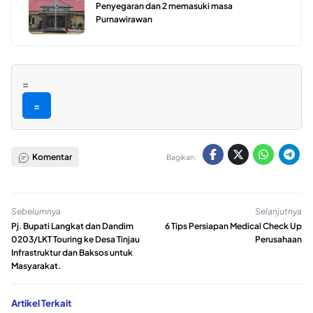
Penyegaran dan 2 memasuki masa
Purnawirawan
=
=
Komentar
Bagikan:
Sebelumnya
Selanjutnya
Pj. Bupati Langkat dan Dandim
6 Tips Persiapan Medical Check Up
0203/LKT Touring ke Desa Tinjau
Perusahaan
Infrastruktur dan Baksos untuk
Masyarakat.
Artikel Terkait