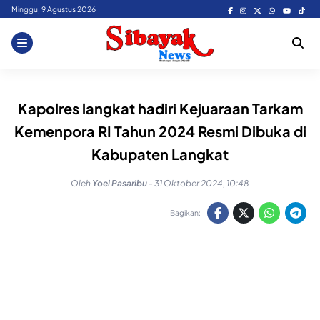
Skip
Minggu, 9 Agustus 2026
to
content
Kapolres langkat hadiri Kejuaraan Tarkam
Kemenpora RI Tahun 2024 Resmi Dibuka di
Kabupaten Langkat
Oleh
Yoel Pasaribu
-
31 Oktober 2024, 10:48
Bagikan: