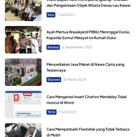
dan Pengelolaan Objek Wisata Danau Lau Kawar
7 Juni 2023
Karo
Ayah Mertua Wasekjend PBNU Meninggal Dunia,
Kapolda Sumut Melayat ke Rumah Duka
6 September 2022
Kriminal
Menyediakan Jasa Maket di Nawa Cipta yang
Terpercaya
10 Maret 2024
Ekonomi
Cara Mengatasi Insert Citation Mendeley Tidak
muncul di Word
7 Juni 2023
TECH
Cara Memperbaiki Flashdisk yang Tidak Terbaca
di Mobil