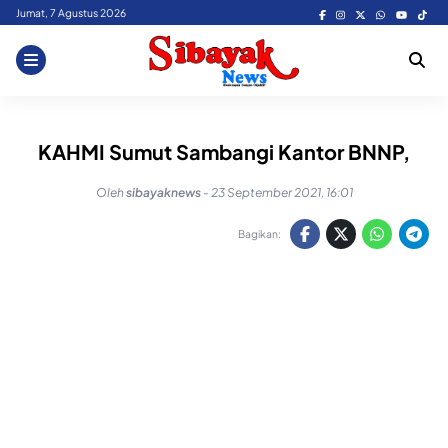
Skip
Jumat, 7 Agustus 2026
to
content
KAHMI Sumut Sambangi Kantor BNNP,
Oleh
sibayaknews
-
23 September 2021, 16:01
Bagikan: