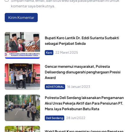
Simpan nama, email, dan situs web saya pada peramban ini untuk
komentar saya berikutnya.
Bupati Karo Lantik Dr. Eddi Surianta Surbakti
sebagai Penjabat Sekda
22 Maret 2025
Karo
Gencar menemui masyarakat, Polresta
Deliserdang dianugerahi penghargaan Presisi
Award
16 Januari 2023
ADVETORIAL
Polresta Deli Serdang laksanakan Pengamanan
Aksi Unras Pekerja Aktif dan Para Pensiunan PT.
Mara Jaya Perkebunan Batu Rata
28 Juni 2022
Deli Serdang
Wakil Bupati Karo meninjau langsung Penataan