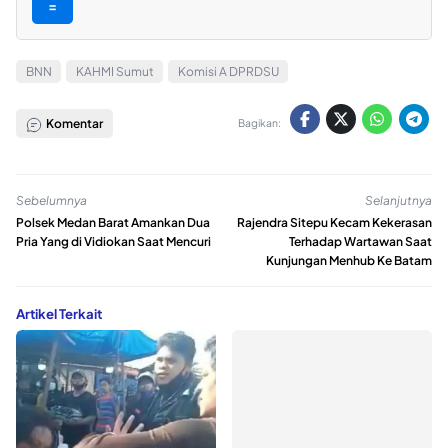
=
BNN
KAHMI Sumut
Komisi A DPRDSU
Komentar
Bagikan:
Sebelumnya
Selanjutnya
Polsek Medan Barat Amankan Dua
Rajendra Sitepu Kecam Kekerasan
Pria Yang di Vidiokan Saat Mencuri
Terhadap Wartawan Saat
Kunjungan Menhub Ke Batam
Artikel Terkait