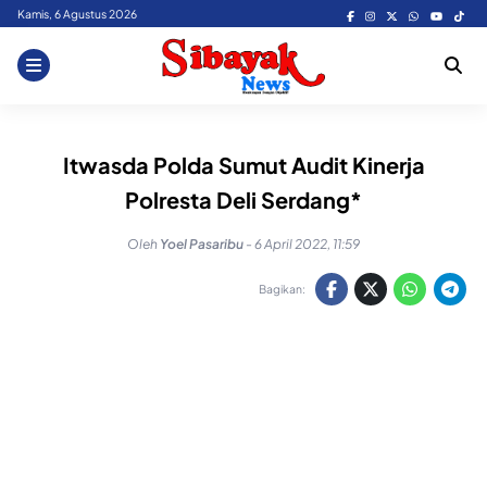
Skip
Kamis, 6 Agustus 2026
to
content
Itwasda Polda Sumut Audit Kinerja
Polresta Deli Serdang*
Oleh
Yoel Pasaribu
-
6 April 2022, 11:59
Bagikan: