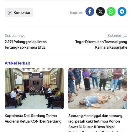
Komentar
Bagikan:
Sebelumnya
Selanjutnya
2.191 Pelanggar lalulintas
Teger Ditemukan Tewas digang
tertangkap kamera ETLE
Kalihara Kabanjahe
Artikel Terkait
Kapolresta Deli Serdang Terima
Seorang Meninggal dan seorang
Audiensi Ketua KONI Deli Serdang
lagi patah kaki Tertimpa Pohon
Sawit Di Dusun II Desa Binjai