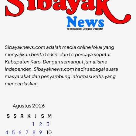
Sibayaknews.com adalah media online lokal yang
menyajikan berita terkini dan terpercaya seputar
Kabupaten Karo. Dengan semangat jurnalisme
independen, Sibayaknews.com hadir sebagai suara
masyarakat dan penyambung informasi kritis yang
mencerdaskan.
Agustus 2026
S
S
R
K
J
S
M
1
2
3
4
5
6
7
8
9
10