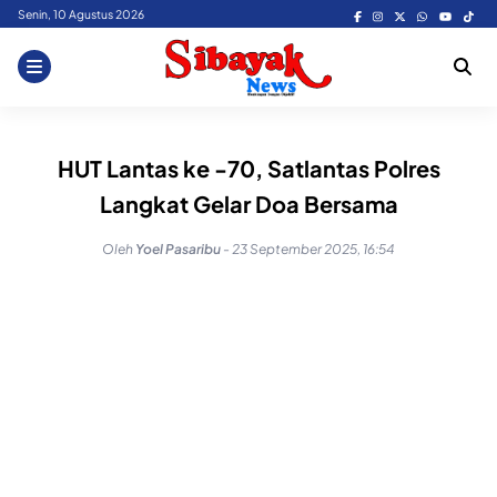
Skip
Senin, 10 Agustus 2026
to
content
HUT Lantas ke -70, Satlantas Polres
Langkat Gelar Doa Bersama
Oleh
Yoel Pasaribu
-
23 September 2025, 16:54