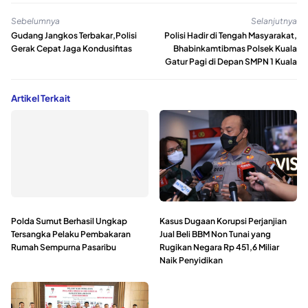
Sebelumnya
Selanjutnya
Gudang Jangkos Terbakar,Polisi
Polisi Hadir di Tengah Masyarakat,
Gerak Cepat Jaga Kondusifitas
Bhabinkamtibmas Polsek Kuala
Gatur Pagi di Depan SMPN 1 Kuala
Artikel Terkait
Polda Sumut Berhasil Ungkap
Kasus Dugaan Korupsi Perjanjian
Tersangka Pelaku Pembakaran
Jual Beli BBM Non Tunai yang
Rumah Sempurna Pasaribu
Rugikan Negara Rp 451,6 Miliar
Naik Penyidikan