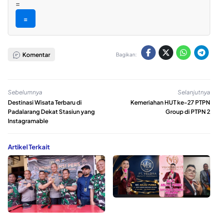
=
=
Komentar
Bagikan:
Sebelumnya
Selanjutnya
Destinasi Wisata Terbaru di
Kemeriahan HUT ke-27 PTPN
Padalarang Dekat Stasiun yang
Group di PTPN 2
Instagramable
Artikel Terkait