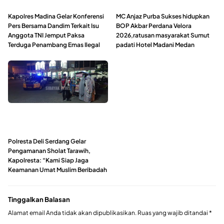
Kapolres Madina Gelar Konferensi
MC Anjaz Purba Sukses hidupkan
Pers Bersama Dandim Terkait Isu
BOP Akbar Perdana Velora
Anggota TNI Jemput Paksa
2026,ratusan masyarakat Sumut
Terduga Penambang Emas Ilegal
padati Hotel Madani Medan
Polresta Deli Serdang Gelar
Pengamanan Sholat Tarawih,
Kapolresta: “Kami Siap Jaga
Keamanan Umat Muslim Beribadah
Tinggalkan Balasan
Alamat email Anda tidak akan dipublikasikan.
Ruas yang wajib ditandai
*