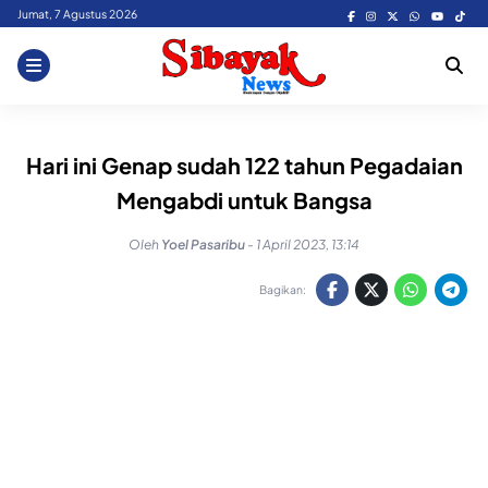
Skip
Jumat, 7 Agustus 2026
to
content
Hari ini Genap sudah 122 tahun Pegadaian
Mengabdi untuk Bangsa
Oleh
Yoel Pasaribu
-
1 April 2023, 13:14
Bagikan: