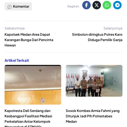
Komentar
Bagikan:
Sebelumnya
Selanjutnya
Kapolsek Medan Area Dapat
Simbolon diringkus Polres Karo
Karangan Bunga Dari Pencinta
Diduga Pemilik Ganja
Hewan
Artikel Terkait
Kapolresta Deli Serdang dan
Sosok Kombes Armia Fahmi yang
Kesbangpol Fasilitasi Mediasi
Ditunjuk Jadi Plh Polrestabes
Perkelahian Antar Kelompok
Medan
Masyarakat di STM Hilir