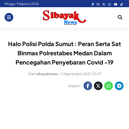
Skip
Minggu, 9 Agustus 2026
to
content
Halo Polisi Polda Sumut : Peran Serta Sat
Binmas Polrestabes Medan Dalam
Pencegahan Penyebaran Covid -19
Oleh
sibayaknews
-
2 September 2021, 05:47
Bagikan: