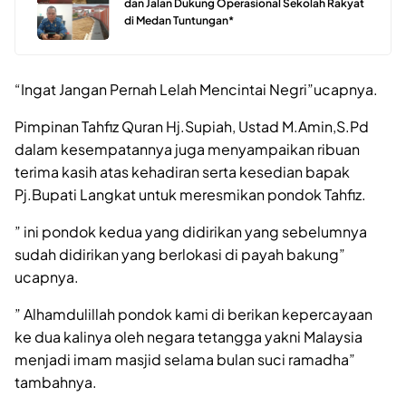
dan Jalan Dukung Operasional Sekolah Rakyat
di Medan Tuntungan*
“Ingat Jangan Pernah Lelah Mencintai Negri”ucapnya.
Pimpinan Tahfiz Quran Hj.Supiah, Ustad M.Amin,S.Pd
dalam kesempatannya juga menyampaikan ribuan
terima kasih atas kehadiran serta kesedian bapak
Pj.Bupati Langkat untuk meresmikan pondok Tahfiz.
” ini pondok kedua yang didirikan yang sebelumnya
sudah didirikan yang berlokasi di payah bakung”
ucapnya.
” Alhamdulillah pondok kami di berikan kepercayaan
ke dua kalinya oleh negara tetangga yakni Malaysia
menjadi imam masjid selama bulan suci ramadha”
tambahnya.