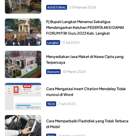
23 Februari 2026
ADVETORIAL
Pj Bupati Langkat Menemui Sekaligus
Mendengarkan Keluhan PESERTA AKSI DAMAI
FORUM P3K Guru 2023 Kab. Langkat
17 Juli 2024
Langkat
Menyediakan Jasa Maket di Nawa Cipta yang
Terpercaya
10 Maret 2024
Ekonomi
Cara Mengatasi Insert Citation Mendeley Tidak
muncul di Word
7 Juni 2023
TECH
Cara Memperbaiki Flashdisk yang Tidak Terbaca
di Mobil
22 Februari 2022
TECH