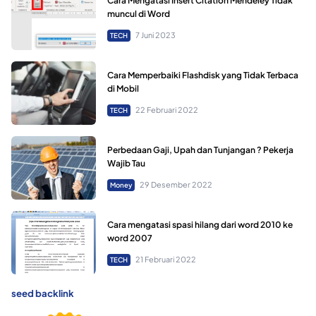
Cara Mengatasi Insert Citation Mendeley Tidak
muncul di Word
7 Juni 2023
TECH
Cara Memperbaiki Flashdisk yang Tidak Terbaca
di Mobil
22 Februari 2022
TECH
Perbedaan Gaji, Upah dan Tunjangan ? Pekerja
Wajib Tau
29 Desember 2022
Money
Cara mengatasi spasi hilang dari word 2010 ke
word 2007
21 Februari 2022
TECH
seed backlink