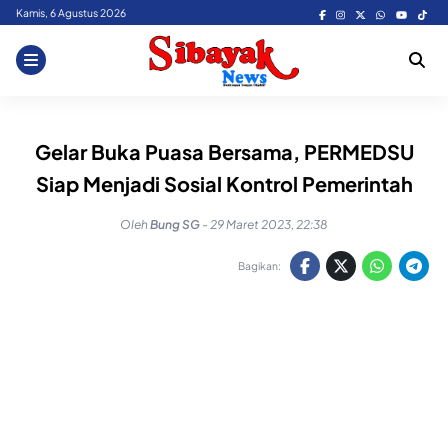
Skip
Kamis, 6 Agustus 2026
to
content
Gelar Buka Puasa Bersama, PERMEDSU
Siap Menjadi Sosial Kontrol Pemerintah
Oleh
Bung SG
-
29 Maret 2023, 22:38
Bagikan: