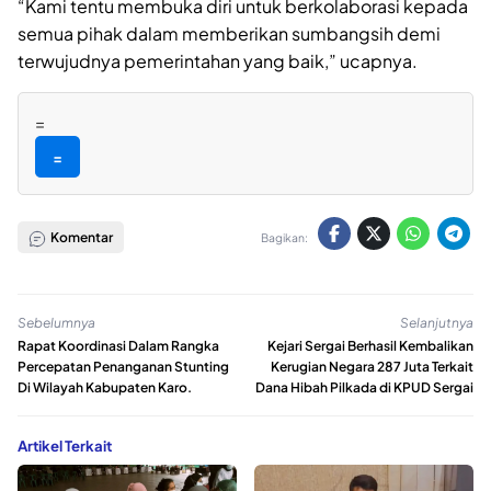
“Kami tentu membuka diri untuk berkolaborasi kepada
semua pihak dalam memberikan sumbangsih demi
terwujudnya pemerintahan yang baik,” ucapnya.
=
=
Komentar
Bagikan:
Sebelumnya
Selanjutnya
Rapat Koordinasi Dalam Rangka
Kejari Sergai Berhasil Kembalikan
Percepatan Penanganan Stunting
Kerugian Negara 287 Juta Terkait
Di Wilayah Kabupaten Karo.
Dana Hibah Pilkada di KPUD Sergai
Artikel Terkait