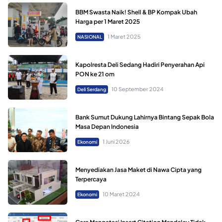
BBM Swasta Naik! Shell & BP Kompak Ubah
Harga per 1 Maret 2025
1 Maret 2025
NASIONAL
Kapolresta Deli Sedang Hadiri Penyerahan Api
PON ke 21 om
10 September 2024
Deli Serdang
Bank Sumut Dukung Lahirnya Bintang Sepak Bola
Masa Depan Indonesia
1 Juni 2026
Ekonomi
Menyediakan Jasa Maket di Nawa Cipta yang
Terpercaya
10 Maret 2024
Ekonomi