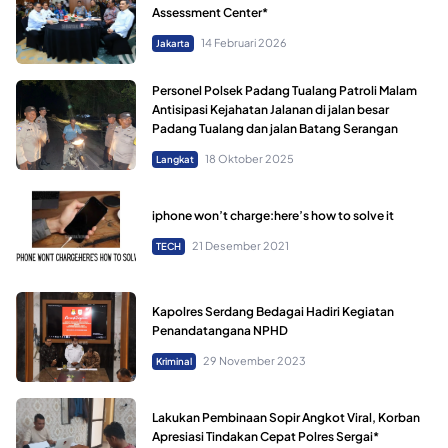
Assessment Center*
14 Februari 2026
Jakarta
Personel Polsek Padang Tualang Patroli Malam
Antisipasi Kejahatan Jalanan di jalan besar
Padang Tualang dan jalan Batang Serangan
18 Oktober 2025
Langkat
iphone won’t charge:here’s how to solve it
21 Desember 2021
TECH
Kapolres Serdang Bedagai Hadiri Kegiatan
Penandatangana NPHD
29 November 2023
Kriminal
Lakukan Pembinaan Sopir Angkot Viral, Korban
Apresiasi Tindakan Cepat Polres Sergai*