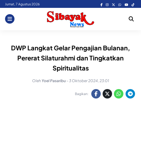
Skip
Jumat, 7 Agustus 2026
to
content
DWP Langkat Gelar Pengajian Bulanan,
Pererat Silaturahmi dan Tingkatkan
Spiritualitas
Oleh
Yoel Pasaribu
-
3 Oktober 2024, 23:01
Bagikan: