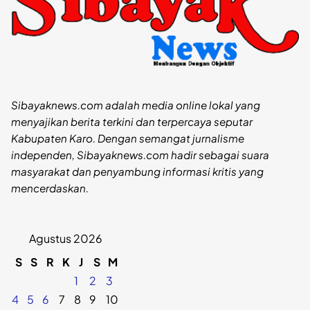
Sibayaknews.com adalah media online lokal yang
menyajikan berita terkini dan terpercaya seputar
Kabupaten Karo. Dengan semangat jurnalisme
independen, Sibayaknews.com hadir sebagai suara
masyarakat dan penyambung informasi kritis yang
mencerdaskan.
Agustus 2026
S
S
R
K
J
S
M
1
2
3
4
5
6
7
8
9
10