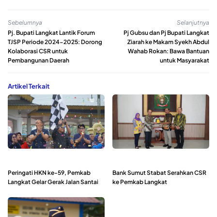
Sebelumnya
Selanjutnya
Pj. Bupati Langkat Lantik Forum
Pj Gubsu dan Pj Bupati Langkat
TJSP Periode 2024-2025: Dorong
Ziarah ke Makam Syekh Abdul
Kolaborasi CSR untuk
Wahab Rokan: Bawa Bantuan
Pembangunan Daerah
untuk Masyarakat
Artikel Terkait
Peringati HKN ke-59, Pemkab
Bank Sumut Stabat Serahkan CSR
Langkat Gelar Gerak Jalan Santai
ke Pemkab Langkat