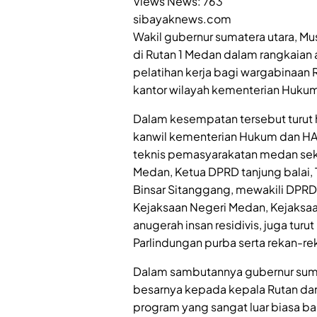
Views News:
763
sibayaknews.com
Wakil gubernur sumatera utara, Musa
di Rutan 1 Medan dalam rangkaian
pelatihan kerja bagi wargabinaan 
kantor wilayah kementerian Hukum
Dalam kesempatan tersebut turut h
kanwil kementerian Hukum dan HAM
teknis pemasyarakatan medan sekit
Medan, Ketua DPRD tanjung balai, 
Binsar Sitanggang, mewakili DPRD
Kejaksaan Negeri Medan, Kejaksaan
anugerah insan residivis, juga turut
Parlindungan purba serta rekan-r
Dalam sambutannya gubernur suma
besarnya kepada kepala Rutan dan
program yang sangat luar biasa b