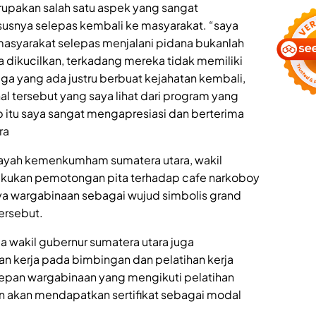
rupakan salah satu aspek yang sangat
usnya selepas kembali ke masyarakat. “saya
masyarakat selepas menjalani pidana bukanlah
 dikucilkan, terkadang mereka tidak memiliki
ga yang ada justru berbuat kejahatan kembali,
al tersebut yang saya lihat dari program yang
ab itu saya sangat mengapresiasi dan berterima
ra
layah kemenkumham sumatera utara, wakil
lakukan pemotongan pita terhadap cafe narkoboy
rya wargabinaan sebagai wujud simbolis grand
ersebut.
wakil gubernur sumatera utara juga
an kerja pada bimbingan dan pelatihan kerja
epan wargabinaan yang mengikuti pelatihan
an akan mendapatkan sertifikat sebagai modal