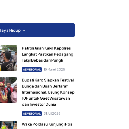
Gaya Hidup
Patroli Jalan Kaki! Kapolres
Langkat Pastikan Pedagang
Takjil Bebas dari Pungli
15 Maret 2025
ADVETORIAL
Bupati Karo Siapkan Festival
Bunga dan Buah Bertaraf
Internasional, Usung Konsep
10F untuk Gaet Wisatawan
dan Investor Dunia
31 Juli 2026
ADVETORIAL
Waka Poldasu Kunjungi Pos