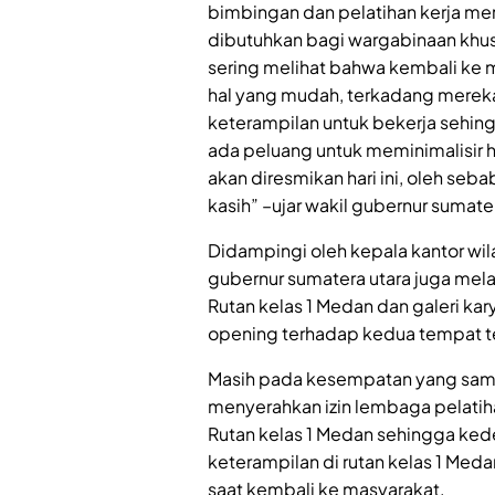
bimbingan dan pelatihan kerja me
dibutuhkan bagi wargabinaan khus
sering melihat bahwa kembali ke 
hal yang mudah, terkadang mereka
keterampilan untuk bekerja sehing
ada peluang untuk meminimalisir h
akan diresmikan hari ini, oleh seb
kasih” –ujar wakil gubernur sumate
Didampingi oleh kepala kantor wi
gubernur sumatera utara juga me
Rutan kelas 1 Medan dan galeri ka
opening terhadap kedua tempat t
Masih pada kesempatan yang sama 
menyerahkan izin lembaga pelatih
Rutan kelas 1 Medan sehingga ked
keterampilan di rutan kelas 1 Med
saat kembali ke masyarakat.