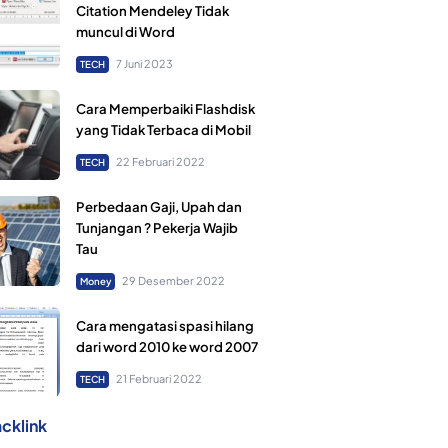
Citation Mendeley Tidak
muncul di Word
7 Juni 2023
TECH
Cara Memperbaiki Flashdisk
yang Tidak Terbaca di Mobil
22 Februari 2022
TECH
Perbedaan Gaji, Upah dan
Tunjangan ? Pekerja Wajib
Tau
29 Desember 2022
Money
Cara mengatasi spasi hilang
dari word 2010 ke word 2007
21 Februari 2022
TECH
cklink