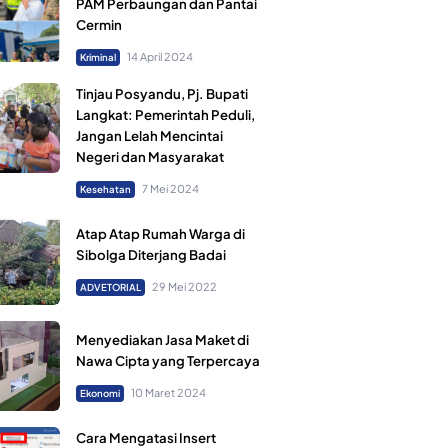
PAM Perbaungan dan Pantai
Cermin
14 April 2024
Kriminal
Tinjau Posyandu, Pj. Bupati
Langkat: Pemerintah Peduli,
Jangan Lelah Mencintai
Negeri dan Masyarakat
7 Mei 2024
Kesehatan
Atap Atap Rumah Warga di
Sibolga Diterjang Badai
29 Mei 2022
ADVETORIAL
Menyediakan Jasa Maket di
Nawa Cipta yang Terpercaya
10 Maret 2024
Ekonomi
Cara Mengatasi Insert