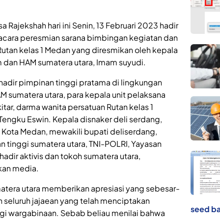
 Rajekshah hari ini Senin, 13 Februari 2023 hadir
 acara peresmian sarana bimbingan kegiatan dan
Rutan kelas 1 Medan yang diresmikan oleh kepala
 dan HAM sumatera utara, Imam suyudi.
adir pimpinan tinggi pratama di lingkungan
 sumatera utara, para kepala unit pelaksana
ar, darma wanita persatuan Rutan kelas 1
Tengku Eswin. Kepala disnaker deli serdang,
 Kota Medan, mewakili bupati deliserdang,
 tinggi sumatera utara, TNI-POLRI, Yayasan
 hadir aktivis dan tokoh sumatera utara,
ekan media.
tera utara memberikan apresiasi yang sebesar-
 seluruh jajaean yang telah menciptakan
seed ba
agi wargabinaan. Sebab beliau menilai bahwa