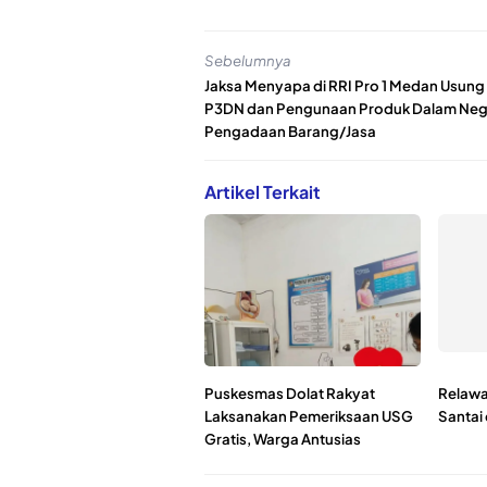
Sebelumnya
Jaksa Menyapa di RRI Pro 1 Medan Usung
P3DN dan Pengunaan Produk Dalam Nege
Pengadaan Barang/Jasa
Artikel Terkait
Puskesmas Dolat Rakyat
Relawa
Laksanakan Pemeriksaan USG
Santai
Gratis, Warga Antusias