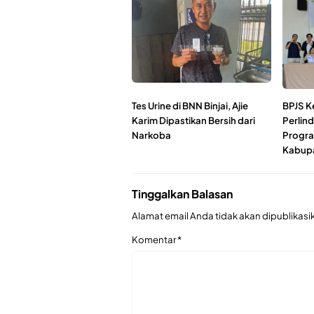
Tes Urine di BNN Binjai, Ajie
BPJS K
Karim Dipastikan Bersih dari
Perlin
Narkoba
Progra
Kabupa
Tinggalkan Balasan
Alamat email Anda tidak akan dipublikasi
Komentar
*