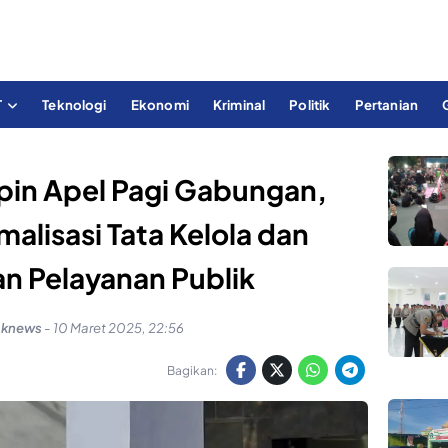
T
Teknologi
Ekonomi
Kriminal
Politik
Pertanian
pin Apel Pagi Gabungan,
alisasi Tata Kelola dan
n Pelayanan Publik
aknews
-
10 Maret 2025, 22:56
Bagikan: