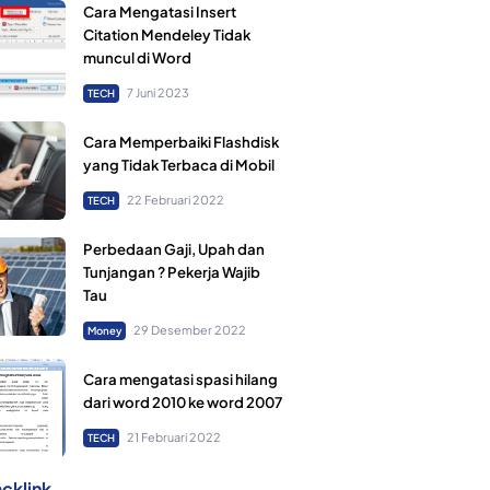
Cara Mengatasi Insert
Citation Mendeley Tidak
muncul di Word
7 Juni 2023
TECH
Cara Memperbaiki Flashdisk
yang Tidak Terbaca di Mobil
22 Februari 2022
TECH
Perbedaan Gaji, Upah dan
Tunjangan ? Pekerja Wajib
Tau
29 Desember 2022
Money
Cara mengatasi spasi hilang
dari word 2010 ke word 2007
21 Februari 2022
TECH
cklink