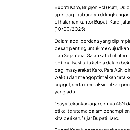
Bupati Karo, Brigjen Pol (Purn) Dr.
apel pagi gabungan di lingkungan
di halaman kantor Bupati Karo, jal
(10/03/2025).
Dalam apel perdana yang dipimpi
pesan penting untuk mewujudkan v
dan Sejahtera. Salah satu hal uta
optimalisasi tata kelola dalam bek
bagi masyarakat Karo. Para ASN di
waktu dan mengoptimalkan tata kel
unggul, serta memaksimalkan pen
yang ada.
“Saya tekankan agar semua ASN da
etika, terutama dalam penampilan
kita berikan,” ujar Bupati Karo.
Bupati Karo juga menegaskan pen