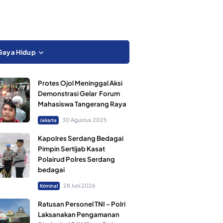
Gaya Hidup
Protes Ojol Meninggal Aksi
Demonstrasi Gelar Forum
Mahasiswa Tangerang Raya
30 Agustus 2025
Jakarta
Kapolres Serdang Bedagai
Pimpin Sertijab Kasat
Polairud Polres Serdang
bedagai
28 Juni 2026
Kriminal
Ratusan Personel TNI – Polri
Laksanakan Pengamanan