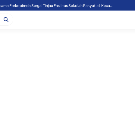
Kapoolres Sergai Bersama Forkopimda Sergai Tinjau Fasilitas Sekolah Rakyat, di Kecamatan Firdaus.