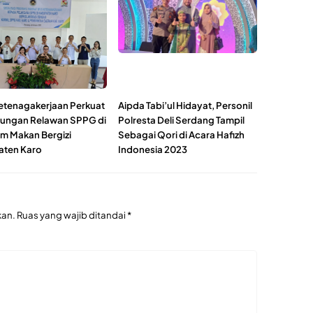
etenagakerjaan Perkuat
Aipda Tabi’ul Hidayat, Personil
dungan Relawan SPPG di
Polresta Deli Serdang Tampil
m Makan Bergizi
Sebagai Qori di Acara Hafizh
ten Karo
Indonesia 2023
kan.
Ruas yang wajib ditandai
*