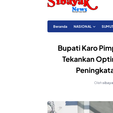
Beranda
NASIONAL
SUMU
Bupati Karo Pim
Tekankan Optim
Peningkata
Oleh
sibay