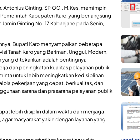
 dr. Antonius Ginting, SP.OG., M.Kes, memimpin
 Pemerintah Kabupaten Karo, yang berlangsung
an Jamin Ginting No. 17 Kabanjahe pada Senin,
nnya, Bupati Karo menyampaikan beberapa
isi Tanah Karo yang Beriman, Unggul, Modern,
ma yang ditekankan adalah pentingnya
erja dan peningkatan kualitas pelayanan publik
minta untuk lebih meningkatkan kedisiplinan
ola pekerjaan yang cepat, berkualitas, dan
ggunaan sarana dan prasarana pelayanan publik
pat lebih disiplin dalam waktu dan menjaga
, agar masyarakat yakin dengan layanan yang
seed ba
tingnya memperhatikan kepastian waktu