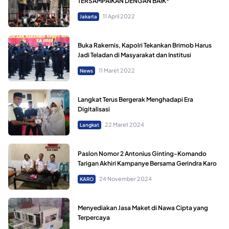
TERSAMPAIKAN DENGAN BAIK*
11 April 2022
Jakarta
Buka Rakernis, Kapolri Tekankan Brimob Harus
Jadi Teladan di Masyarakat dan Institusi
11 Maret 2022
News
Langkat Terus Bergerak Menghadapi Era
Digitalisasi
22 Maret 2024
Langkat
Paslon Nomor 2 Antonius Ginting-Komando
Tarigan Akhiri Kampanye Bersama Gerindra Karo
24 November 2024
KARO
Menyediakan Jasa Maket di Nawa Cipta yang
Terpercaya