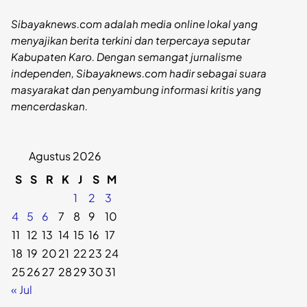
Sibayaknews.com adalah media online lokal yang
menyajikan berita terkini dan terpercaya seputar
Kabupaten Karo. Dengan semangat jurnalisme
independen, Sibayaknews.com hadir sebagai suara
masyarakat dan penyambung informasi kritis yang
mencerdaskan.
Agustus 2026
S
S
R
K
J
S
M
1
2
3
4
5
6
7
8
9
10
11
12
13
14
15
16
17
18
19
20
21
22
23
24
25
26
27
28
29
30
31
« Jul