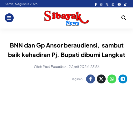
Skip
Kamis, 6 Agustus 2026
to
content
BNN dan Gp Ansor beraudiensi, sambut
baik kehadiran Pj. Bupati dibumi Langkat
Oleh
Yoel Pasaribu
-
2 April 2024, 23:56
Bagikan: