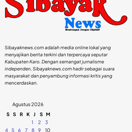
Sibayaknews.com adalah media online lokal yang
menyajikan berita terkini dan terpercaya seputar
Kabupaten Karo. Dengan semangat jurnalisme
independen, Sibayaknews.com hadir sebagai suara
masyarakat dan penyambung informasi kritis yang
mencerdaskan.
Agustus 2026
S
S
R
K
J
S
M
1
2
3
4
5
6
7
8
9
10