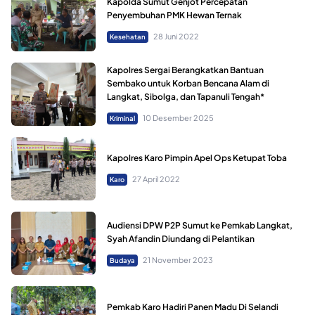
Kapolda Sumut Genjot Percepatan
Penyembuhan PMK Hewan Ternak
28 Juni 2022
Kesehatan
Kapolres Sergai Berangkatkan Bantuan
Sembako untuk Korban Bencana Alam di
Langkat, Sibolga, dan Tapanuli Tengah*
10 Desember 2025
Kriminal
Kapolres Karo Pimpin Apel Ops Ketupat Toba
27 April 2022
Karo
Audiensi DPW P2P Sumut ke Pemkab Langkat,
Syah Afandin Diundang di Pelantikan
21 November 2023
Budaya
Pemkab Karo Hadiri Panen Madu Di Selandi