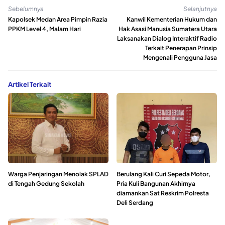
Sebelumnya
Selanjutnya
Kapolsek Medan Area Pimpin Razia
Kanwil Kementerian Hukum dan
PPKM Level 4, Malam Hari
Hak Asasi Manusia Sumatera Utara
Laksanakan Dialog Interaktif Radio
Terkait Penerapan Prinsip
Mengenali Pengguna Jasa
Artikel Terkait
Warga Penjaringan Menolak SPLAD
Berulang Kali Curi Sepeda Motor,
di Tengah Gedung Sekolah
Pria Kuli Bangunan Akhirnya
diamankan Sat Reskrim Polresta
Deli Serdang