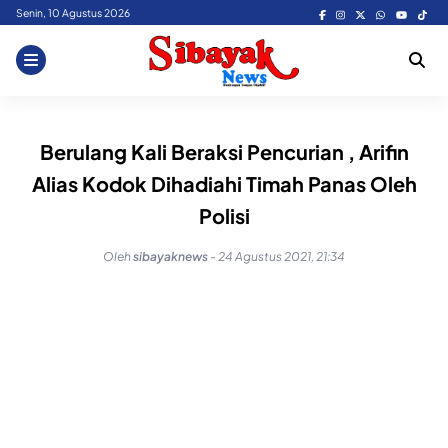
Skip
Senin, 10 Agustus 2026
to
content
Berulang Kali Beraksi Pencurian , Arifin
Alias Kodok Dihadiahi Timah Panas Oleh
Polisi
Oleh
sibayaknews
-
24 Agustus 2021, 21:34