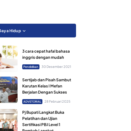
Gaya Hidup
3 cara cepat hafal bahasa
inggris dengan mudah
30 Desember 2021
Pendidikan
Sertijab dan Pisah Sambut
Karutan Kelas I Mefan
Berjalan Dengan Sukses
28 Februari 2025
ADVETORIAL
Pj Bupati Langkat Buka
Pelatihan dan Ujian
Sertifikasi PBJ Level 1
Pemkab Langkat