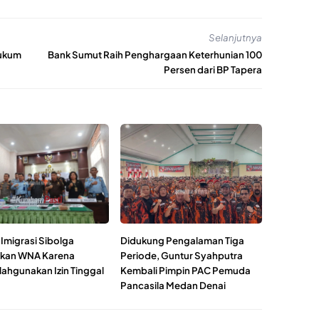
Selanjutnya
Hukum
Bank Sumut Raih Penghargaan Keterhunian 100
Persen dari BP Tapera
 Imigrasi Sibolga
Didukung Pengalaman Tiga
kan WNA Karena
Periode, Guntur Syahputra
ahgunakan Izin Tinggal
Kembali Pimpin PAC Pemuda
Pancasila Medan Denai