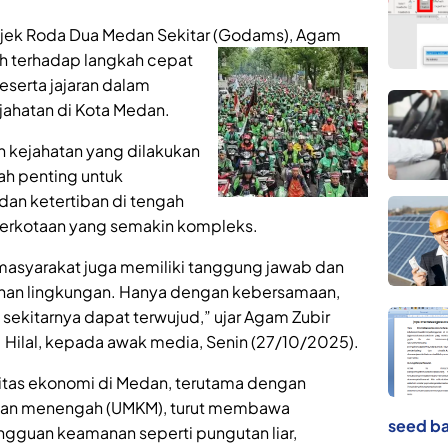
ek Roda Dua Medan Sekitar
(Godams), Agam
h terhadap langkah cepat
serta jajaran dalam
ahatan di Kota Medan.
 kejahatan yang dilakukan
ah penting untuk
dan ketertiban di tengah
erkotaan yang semakin kompleks.
 masyarakat juga memiliki tanggung jawab dan
nan lingkungan. Hanya dengan kebersamaan,
 sekitarnya dapat terwujud,” ujar Agam Zubir
 Hilal, kepada awak media, Senin (27/10/2025).
itas ekonomi di Medan, terutama dengan
 dan menengah (UMKM), turut membawa
seed ba
ngguan keamanan seperti pungutan liar,