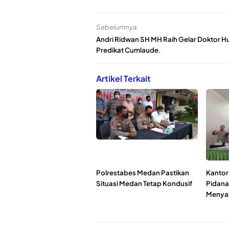
Sebelumnya
Andri Ridwan SH MH Raih Gelar Doktor 
Predikat Cumlaude.
Artikel Terkait
Polrestabes Medan Pastikan
Kantor
Situasi Medan Tetap Kondusif
Pidana
Menyal