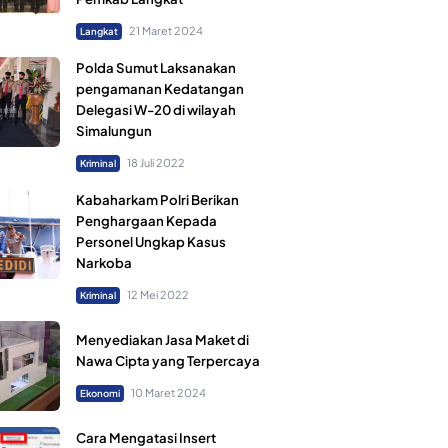
21 Maret 2024
Langkat
Polda Sumut Laksanakan
pengamanan Kedatangan
Delegasi W-20 di wilayah
Simalungun
18 Juli 2022
Kriminal
Kabaharkam Polri Berikan
Penghargaan Kepada
Personel Ungkap Kasus
Narkoba
12 Mei 2022
Kriminal
Menyediakan Jasa Maket di
Nawa Cipta yang Terpercaya
10 Maret 2024
Ekonomi
Cara Mengatasi Insert