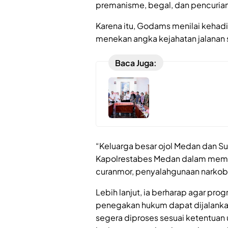
premanisme, begal, dan pencurian
Karena itu, Godams menilai kehad
menekan angka kejahatan jalanan 
Baca Juga:
“Keluarga besar ojol Medan dan S
Kapolrestabes Medan dalam membe
curanmor, penyalahgunaan narkoba
Lebih lanjut, ia berharap agar pr
penegakan hukum dapat dijalankan 
segera diproses sesuai ketentuan 