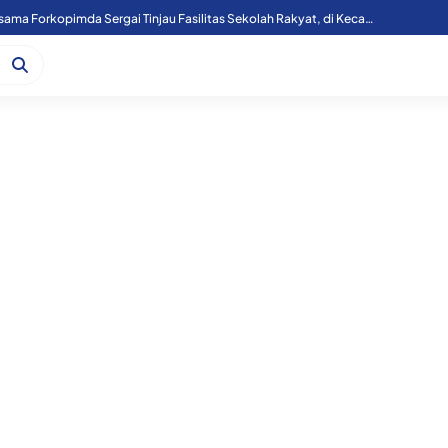
Kapoolres Sergai Bersama Forkopimda Sergai Tinjau Fasilitas Sekolah Rakyat, di Kecamatan Firdaus.