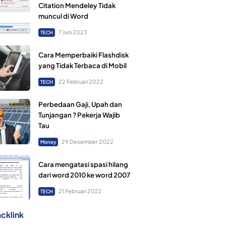
Citation Mendeley Tidak
muncul di Word
7 Juni 2023
TECH
Cara Memperbaiki Flashdisk
yang Tidak Terbaca di Mobil
22 Februari 2022
TECH
Perbedaan Gaji, Upah dan
Tunjangan ? Pekerja Wajib
Tau
29 Desember 2022
Money
Cara mengatasi spasi hilang
dari word 2010 ke word 2007
21 Februari 2022
TECH
cklink