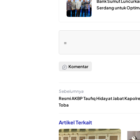
Bank Sumut Luncurkan
Serdang untuk Optima
=
Komentar
Sebelumnya
Resmi AKBP Taufiq Hidayat Jabat Kapolr
Toba
Artikel Terkait