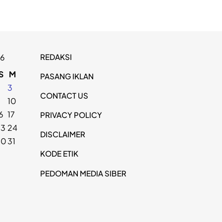
REDAKSI
26
S
M
PASANG IKLAN
2
3
CONTACT US
9
10
6
17
PRIVACY POLICY
23
24
DISCLAIMER
30
31
KODE ETIK
PEDOMAN MEDIA SIBER