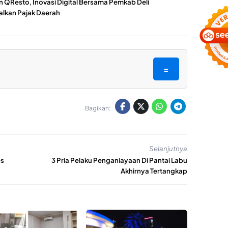
 QResto, Inovasi Digital Bersama Pemkab Deli
lkan Pajak Daerah
=
Bagikan:
Selanjutnya
es
3 Pria Pelaku Penganiayaan Di Pantai Labu
Akhirnya Tertangkap