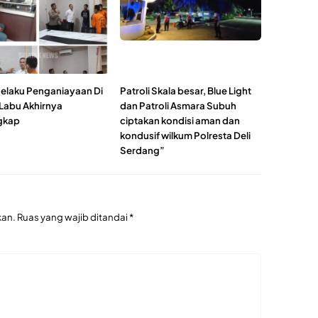
 Pelaku Penganiayaan Di
Patroli Skala besar, Blue Light
 Labu Akhirnya
dan Patroli Asmara Subuh
gkap
ciptakan kondisi aman dan
kondusif wilkum Polresta Deli
Serdang”
kan.
Ruas yang wajib ditandai
*