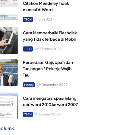
Citation Mendeley Tidak
muncul di Word
7 Juni 2023
TECH
Cara Memperbaiki Flashdisk
yang Tidak Terbaca di Mobil
22 Februari 2022
TECH
Perbedaan Gaji, Upah dan
Tunjangan ? Pekerja Wajib
Tau
29 Desember 2022
Money
Cara mengatasi spasi hilang
dari word 2010 ke word 2007
21 Februari 2022
TECH
cklink