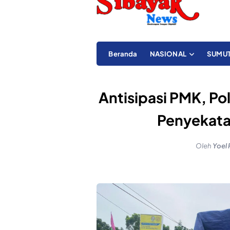
Beranda
NASIONAL
SUMU
Antisipasi PMK, Po
Penyekata
Oleh
Yoel 