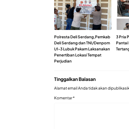
Polresta Deli Serdang,Pemkab
3 Pria
Deli Serdang dan TNI/Denpom
Pantai
I/I-3 Lubuk Pakam Laksanakan
Tertan
Penertiban Lokasi Tempat
Perjudian
Tinggalkan Balasan
Alamat email Anda tidak akan dipublikasi
Komentar
*