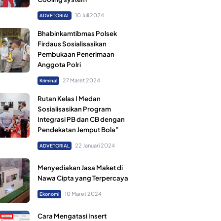
10 Juli 2024
ADVETORIAL
Bhabinkamtibmas Polsek
Firdaus Sosialisasikan
Pembukaan Penerimaan
Anggota Polri
27 Maret 2024
Kriminal
Rutan Kelas I Medan
Sosialisasikan Program
Integrasi PB dan CB dengan
Pendekatan Jemput Bola”
22 Januari 2024
ADVETORIAL
Menyediakan Jasa Maket di
Nawa Cipta yang Terpercaya
10 Maret 2024
Ekonomi
Cara Mengatasi Insert