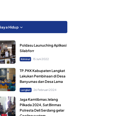
Gaya Hidup
Poldasu Launuching Aplikasi
Silabforr
15 Juni 2022
Kriminal
TP.PKK Kabupaten Langkat
Lakukan Pembinaan di Desa
Banyumas dan Desa Lama
26 Februari 2024
Langkat
Jaga Kamtibmas Jelang
Pilkada 2024, Sat Binmas
Polresta Deli Serdang gelar
Cooling system