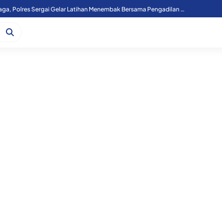
Pererat Sinergi Lembaga, Polres Sergai Gelar Latihan Menembak Bersama Pengadilan Agama
Atasi Laka Kereta Api, Lintasan Sebidang KM 36+000 Perbaungan Akan Ditutup Permanen