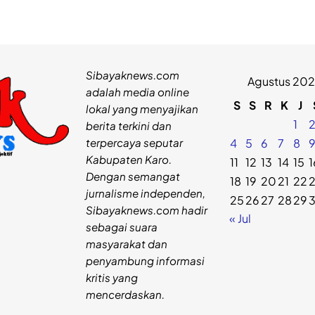
Sibayaknews.com
Agustus 20
adalah media online
S
S
R
K
J
lokal yang menyajikan
1
berita terkini dan
terpercaya seputar
4
5
6
7
8
Kabupaten Karo.
11
12
13
14
15
1
Dengan semangat
18
19
20
21
22
jurnalisme independen,
25
26
27
28
29
Sibayaknews.com hadir
« Jul
sebagai suara
masyarakat dan
penyambung informasi
kritis yang
mencerdaskan.