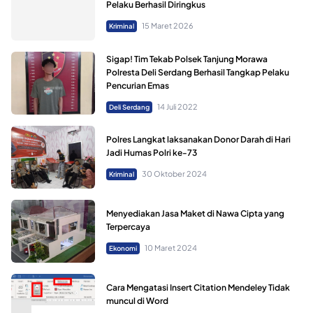
Pelaku Berhasil Diringkus
15 Maret 2026
Kriminal
Sigap! Tim Tekab Polsek Tanjung Morawa
Polresta Deli Serdang Berhasil Tangkap Pelaku
Pencurian Emas
14 Juli 2022
Deli Serdang
Polres Langkat laksanakan Donor Darah di Hari
Jadi Humas Polri ke-73
30 Oktober 2024
Kriminal
Menyediakan Jasa Maket di Nawa Cipta yang
Terpercaya
10 Maret 2024
Ekonomi
Cara Mengatasi Insert Citation Mendeley Tidak
muncul di Word