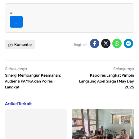
=
=
Komentar
Bagikan:
Sebelumnya
Selanjutnya
Sinergi Membangun Keamanan:
Kapolres Langkat Pimpin
Audiensi PAMKA dan Polres
Langsung Apel Siaga 1 May Day
Langkat
2025
Artikel Terkait