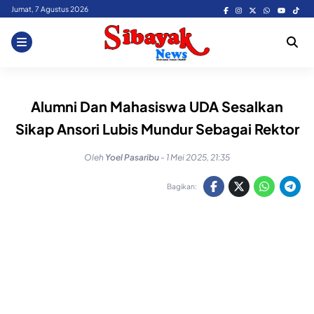
Skip
Jumat, 7 Agustus 2026
to
content
Alumni Dan Mahasiswa UDA Sesalkan
Sikap Ansori Lubis Mundur Sebagai Rektor
Oleh
Yoel Pasaribu
-
1 Mei 2025, 21:35
Bagikan: