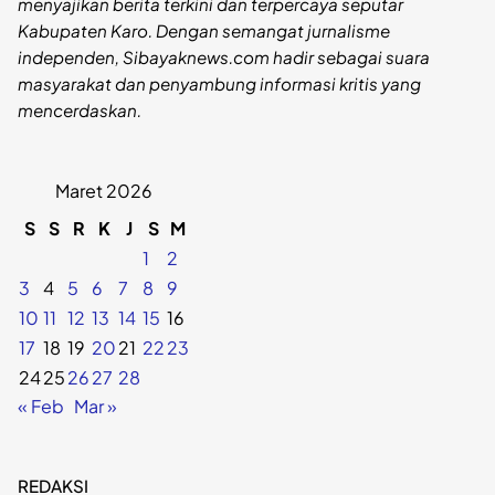
menyajikan berita terkini dan terpercaya seputar
Kabupaten Karo. Dengan semangat jurnalisme
independen, Sibayaknews.com hadir sebagai suara
masyarakat dan penyambung informasi kritis yang
mencerdaskan.
Maret 2026
S
S
R
K
J
S
M
1
2
3
4
5
6
7
8
9
10
11
12
13
14
15
16
17
18
19
20
21
22
23
24
25
26
27
28
« Feb
Mar »
REDAKSI