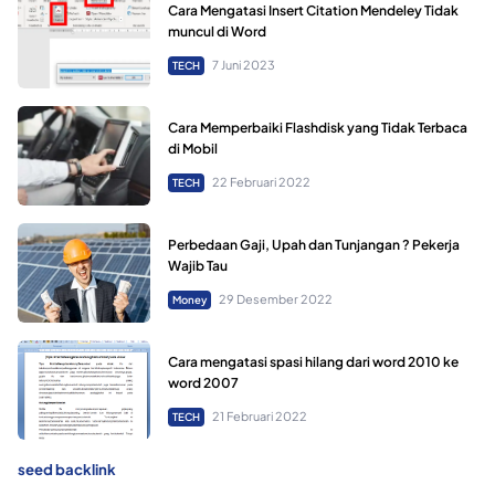
Cara Mengatasi Insert Citation Mendeley Tidak
muncul di Word
7 Juni 2023
TECH
Cara Memperbaiki Flashdisk yang Tidak Terbaca
di Mobil
22 Februari 2022
TECH
Perbedaan Gaji, Upah dan Tunjangan ? Pekerja
Wajib Tau
29 Desember 2022
Money
Cara mengatasi spasi hilang dari word 2010 ke
word 2007
21 Februari 2022
TECH
seed backlink