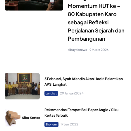
Momentum HUT ke –
80 Kabupaten Karo
sebagai Refleksi
Perjalanan Sejarah dan
Pembangunan
sibayaknews
|
9 Maret 2026
5 Februari, Syah Afandin Akan Hadiri Pelantikan
APSI Langkat
29 Januari 2024
Langkat
Rekomendasi Tempat Beli Paper Angle / Siku
Kertas Terbaik
17 Juni 2022
Ekonomi