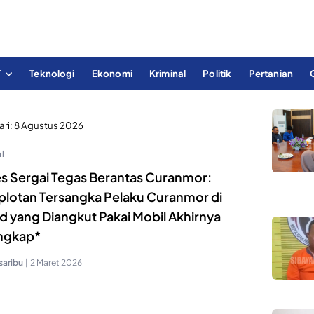
T
Teknologi
Ekonomi
Kriminal
Politik
Pertanian
ari:
8 Agustus 2026
l
es Sergai Tegas Berantas Curanmor:
lotan Tersangka Pelaku Curanmor di
d yang Diangkut Pakai Mobil Akhirnya
ngkap*
saribu
|
2 Maret 2026