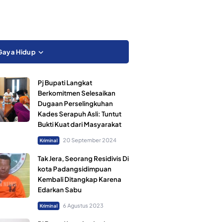
Gaya Hidup
Pj Bupati Langkat
Berkomitmen Selesaikan
Dugaan Perselingkuhan
Kades Serapuh Asli: Tuntut
Bukti Kuat dari Masyarakat
20 September 2024
Kriminal
Tak Jera, Seorang Residivis Di
kota Padangsidimpuan
Kembali Ditangkap Karena
Edarkan Sabu
6 Agustus 2023
Kriminal