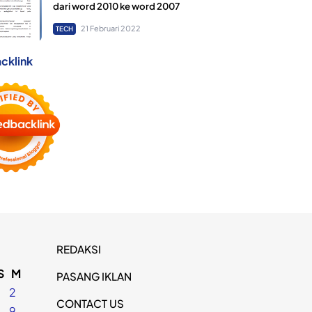
dari word 2010 ke word 2007
21 Februari 2022
TECH
cklink
REDAKSI
S
M
PASANG IKLAN
2
CONTACT US
8
9