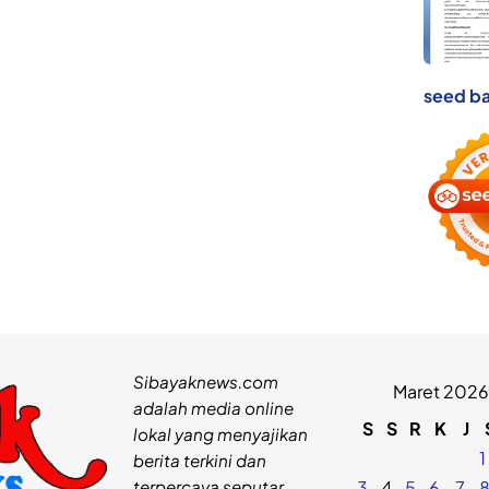
seed ba
Sibayaknews.com
Maret 2026
adalah media online
S
S
R
K
J
lokal yang menyajikan
1
berita terkini dan
terpercaya seputar
3
4
5
6
7