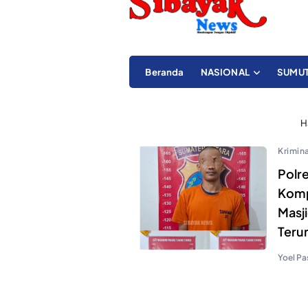
Beranda
NASIONAL
SUMU
H
Krimina
Polr
Komp
Masji
Teru
Yoel Pa