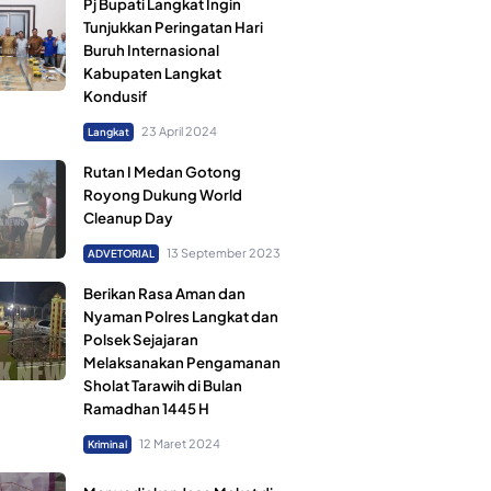
Pj Bupati Langkat Ingin
Tunjukkan Peringatan Hari
Buruh Internasional
Kabupaten Langkat
Kondusif
23 April 2024
Langkat
Rutan I Medan Gotong
Royong Dukung World
Cleanup Day
13 September 2023
ADVETORIAL
Berikan Rasa Aman dan
Nyaman Polres Langkat dan
Polsek Sejajaran
Melaksanakan Pengamanan
Sholat Tarawih di Bulan
Ramadhan 1445 H
12 Maret 2024
Kriminal