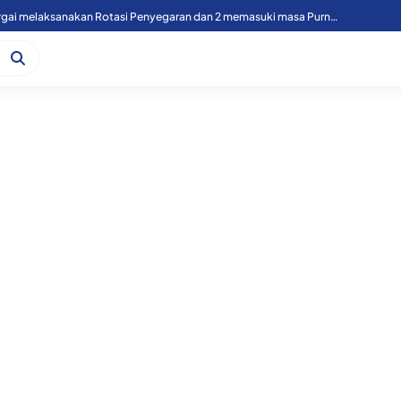
49 Personil Polres Sergai melaksanakan Rotasi Penyegaran dan 2 memasuki masa Purnawirawan