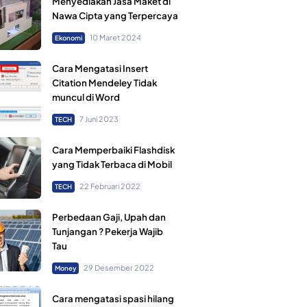
Menyediakan Jasa Maket di
Nawa Cipta yang Terpercaya
10 Maret 2024
Ekonomi
Cara Mengatasi Insert
Citation Mendeley Tidak
muncul di Word
7 Juni 2023
TECH
Cara Memperbaiki Flashdisk
yang Tidak Terbaca di Mobil
22 Februari 2022
TECH
Perbedaan Gaji, Upah dan
Tunjangan ? Pekerja Wajib
Tau
29 Desember 2022
Money
Cara mengatasi spasi hilang