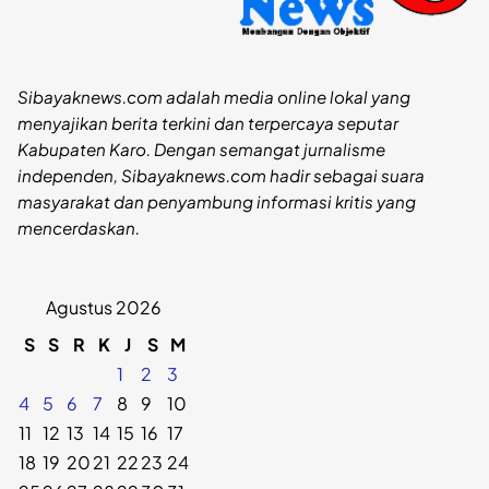
Sibayaknews.com adalah media online lokal yang
menyajikan berita terkini dan terpercaya seputar
Kabupaten Karo. Dengan semangat jurnalisme
independen, Sibayaknews.com hadir sebagai suara
masyarakat dan penyambung informasi kritis yang
mencerdaskan.
Agustus 2026
S
S
R
K
J
S
M
1
2
3
4
5
6
7
8
9
10
11
12
13
14
15
16
17
18
19
20
21
22
23
24