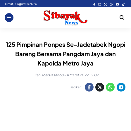
Skip
Jumat, 7 Agustus 2026
to
content
125 Pimpinan Ponpes Se-Jadetabek Ngopi
Bareng Bersama Pangdam Jaya dan
Kapolda Metro Jaya
Oleh
Yoel Pasaribu
-
11 Maret 2022, 12:02
Bagikan: